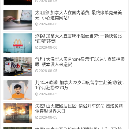
2026-08-06
太阴险! 加拿大人在国内消费, 最终账单竟是美
元! 小心这类网站!
2026-08-06
炸锅! 加拿大人直言吃不起麦当劳: 一顿快餐比
“正餐”还贵!
2026-08-06
气炸! 大温华人买iPhone显示”已送达”, 查监控傻
眼: 根本没人来送货
2026-08-05
判4年+遣返! 加拿大22岁印度留学生赴美”收钱”:
1个月狂捞$370万
2026-08-05
失控! 山火摧毁居民区; 情侣开车逃命 烈焰炙烤
像穿越世界末日
2026-08-05