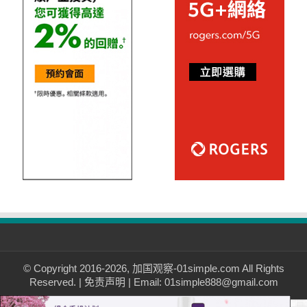
© Copyright 2016-2026, 加国观察-01simple.com All Rights
Reserved. |
免责声明
| Email: 01simple888@gmail.com