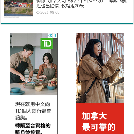
惊爆! 加拿大两飞机空中相撞坠毁! 上海起飞航
班也出险情, 仅相距20米
2026-08-05