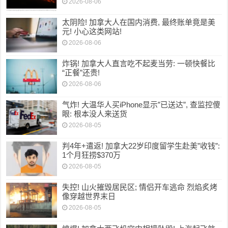
2026-08-06
太阴险! 加拿大人在国内消费, 最终账单竟是美
元! 小心这类网站!
2026-08-06
炸锅! 加拿大人直言吃不起麦当劳: 一顿快餐比
“正餐”还贵!
2026-08-06
气炸! 大温华人买iPhone显示”已送达”, 查监控傻
眼: 根本没人来送货
2026-08-05
判4年+遣返! 加拿大22岁印度留学生赴美”收钱”:
1个月狂捞$370万
2026-08-05
失控! 山火摧毁居民区; 情侣开车逃命 烈焰炙烤
像穿越世界末日
2026-08-05