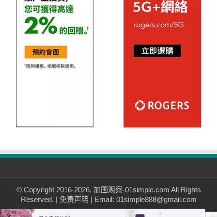
© Copyright 2016-2026, 加国观察-01simple.com All Rights
Reserved. |
免责声明
| Email: 01simple888@gmail.com