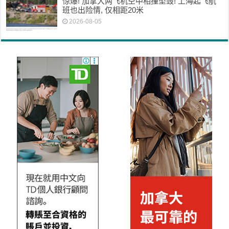
惊爆! 加拿大两飞机空中相撞坠毁! 上海起飞航
班也出险情, 仅相距20米
2026-08-05