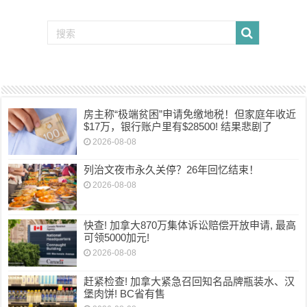
房主称“极端贫困”申请免缴地税！但家庭年收近
$17万，银行账户里有$28500! 结果悲剧了
2026-08-08
列治文夜市永久关停？26年回忆结束！
2026-08-08
快查! 加拿大870万集体诉讼赔偿开放申请, 最高
可领5000加元!
2026-08-08
赶紧检查! 加拿大紧急召回知名品牌瓶装水、汉
堡肉饼! BC省有售