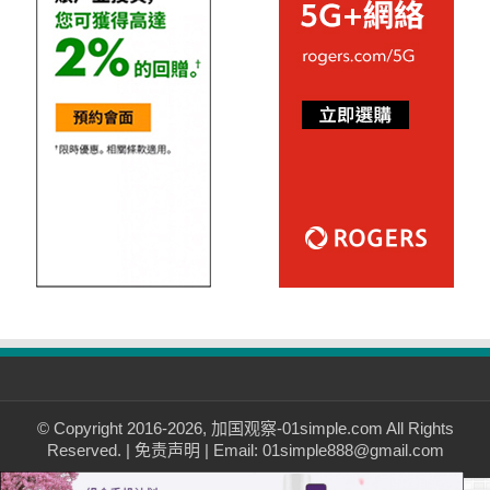
© Copyright 2016-2026, 加国观察-01simple.com All Rights
Reserved. |
免责声明
| Email: 01simple888@gmail.com