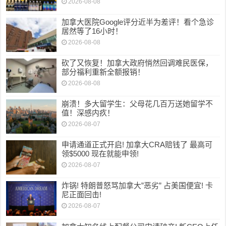
2026-08-08
加拿大医院Google评分近半为差评！看个急诊
居然等了16小时！
2026-08-08
砍了又恢复！加拿大政府悄然回调难民医保，
部分福利重新全额报销！
2026-08-08
崩溃！多大留学生：父母花几百万送她留学不
值！深感内疚！
2026-08-07
申请通道正式开启! 加拿大CRA赔钱了 最高可
领$5000 现在就能申领!
2026-08-07
炸锅! 特朗普怒骂加拿大”恶劣” 占美国便宜! 卡
尼正面回击!
2026-08-07