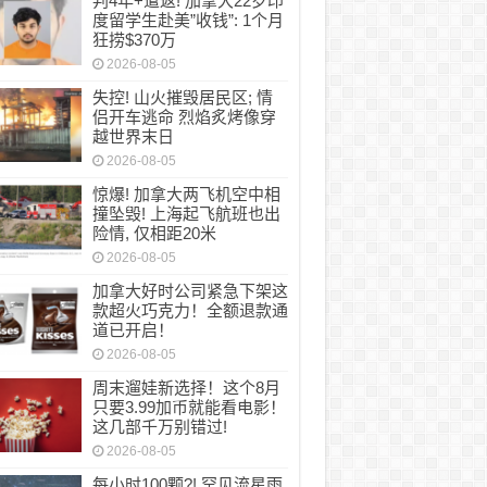
判4年+遣返! 加拿大22岁印
年+遣返! 加拿大22岁印度留学生赴美”收钱”: 1
度留学生赴美”收钱”: 1个月
狂捞$370万
2026-08-05
失控! 山火摧毁居民区; 情
侣开车逃命 烈焰炙烤像穿
越世界末日
2026-08-05
惊爆! 加拿大两飞机空中相
撞坠毁! 上海起飞航班也出
险情, 仅相距20米
2026-08-05
加拿大好时公司紧急下架这
款超火巧克力！全额退款通
道已开启！
2026-08-05
周末遛娃新选择！这个8月
只要3.99加币就能看电影！
这几部千万别错过!
2026-08-05
每小时100颗?! 罕见流星雨