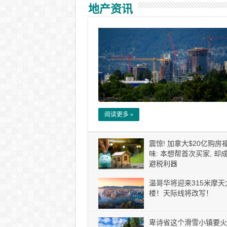
地产资讯
阅读更多 »
震惊! 加拿大$20亿购房
味: 本想帮首次买家, 却
避税利器
温哥华将迎来315米摩天
楼！天际线将改写！
卑诗省这个滑雪小镇要火