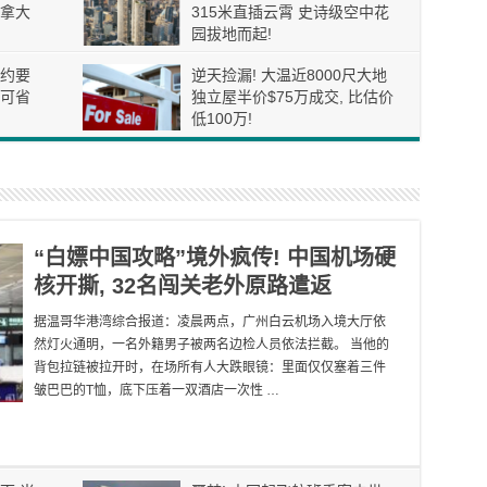
拿大
315米直插云霄 史诗级空中花
园拔地而起!
约要
逆天捡漏! 大温近8000尺大地
可省
独立屋半价$75万成交, 比估价
低100万!
“白嫖中国攻略”境外疯传! 中国机场硬
核开撕, 32名闯关老外原路遣返
据温哥华港湾综合报道：凌晨两点，广州白云机场入境大厅依
然灯火通明，一名外籍男子被两名边检人员依法拦截。 当他的
背包拉链被拉开时，在场所有人大跌眼镜：里面仅仅塞着三件
皱巴巴的T恤，底下压着一双酒店一次性 …