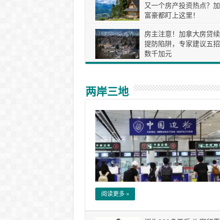
又一个房产投资热点？加
富豪都盯上这里！
房主注意！加拿大房贷续
提防陷阱，专家建议五招
数千加元
两岸三地
阅读更多 »