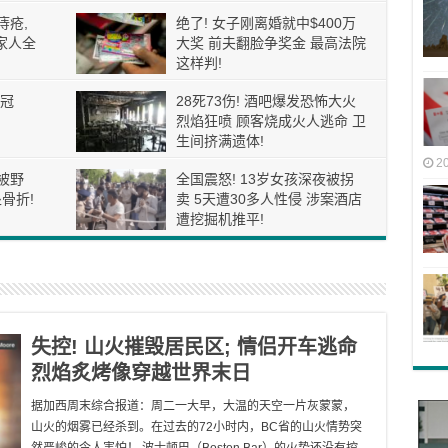
痔疮,
绝了! 女子刚离婚就中$400万
家人全
大奖 前夫翻脸争奖金 最高法院
这样判!
冠
28死73伤! 酒吧爆发恐怖大火
烈焰狂喷 顾客烧成火人逃命 卫
生间挤满遗体!
2
被野
全国震怒! 13岁女孩深夜被拐
骨折!
卖 5天遭30多人性侵 涉案酒店
遭挖掘机推平!
失控! 山火摧毁居民区; 情侣开车逃命
烈焰炙烤像穿越世界末日
据加西周末综合报道：周二一大早，大温的天空一片灰蒙蒙，
山火的烟雾已经杀到。在过去的72小时内，BC省的山火情势突