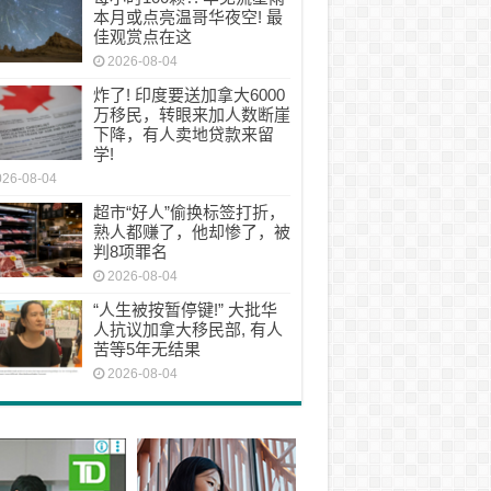
本月或点亮温哥华夜空! 最
佳观赏点在这
2026-08-04
炸了! 印度要送加拿大6000
万移民，转眼来加人数断崖
下降，有人卖地贷款来留
学!
026-08-04
超市“好人”偷换标签打折，
熟人都赚了，他却惨了，被
判8项罪名
2026-08-04
“人生被按暂停键!” 大批华
人抗议加拿大移民部, 有人
苦等5年无结果
2026-08-04