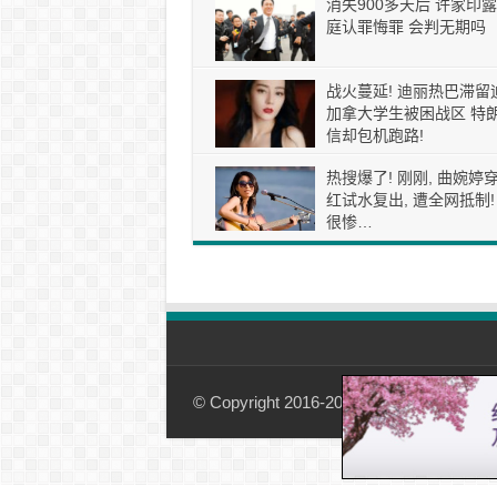
消失900多天后 许家印露
庭认罪悔罪 会判无期吗
战火蔓延! 迪丽热巴滞留
加拿大学生被困战区 特
信却包机跑路!
热搜爆了! 刚刚, 曲婉婷
红试水复出, 遭全网抵制!
很惨…
© Copyright 2016-2026, 加国观察-01simple.