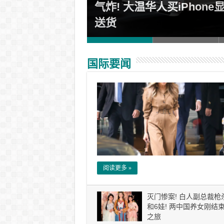
退款通道已开
气炸! 大温华人买iPhone
送货
国际要闻
阅读更多 »
灭门惨案! 白人副总裁枪
和6娃! 两中国养女刚结
之旅