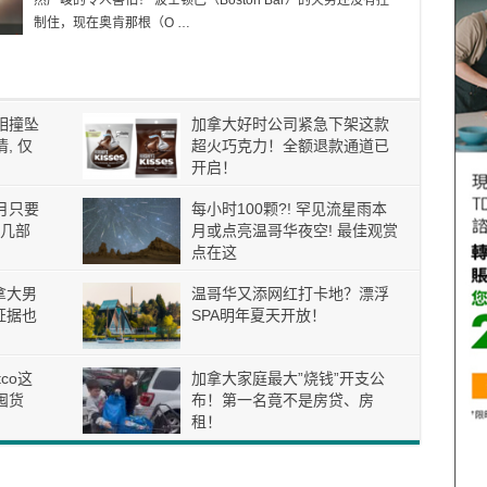
然严峻的令人害怕！ 波士顿巴（Boston Bar）的火势还没有控
制住，现在奥肯那根（O …
相撞坠
加拿大好时公司紧急下架这款
, 仅
超火巧克力！全额退款通道已
开启！
月只要
每小时100颗?! 罕见流星雨本
这几部
月或点亮温哥华夜空! 最佳观赏
点在这
拿大男
温哥华又添网红打卡地？漂浮
证据也
SPA明年夏天开放！
tco这
加拿大家庭最大”烧钱”开支公
囤货
布！第一名竟不是房贷、房
租！