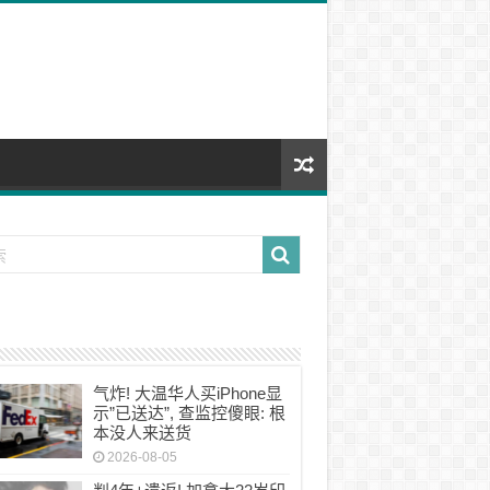
气炸! 大温华人买iPhone显
示”已送达”, 查监控傻眼: 根
本没人来送货
2026-08-05