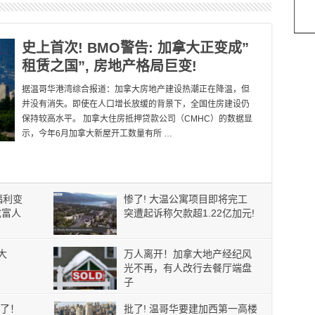
史上首次! BMO警告: 加拿大正变成”
租赁之国”, 房地产格局巨变!
据温哥华港湾综合报道：加拿大房地产建设热潮正在降温，但
并没有消失。即使在人口增长放缓的背景下，全国住房建设仍
保持较高水平。 加拿大住房抵押贷款公司（CMHC）的数据显
示，今年6月加拿大新屋开工数量有所 …
福利变
惨了! 大温公寓项目即将完工
成富人
突遭起诉称欠款超1.22亿加元!
大
万人离开！加拿大地产经纪风
光不再，有人改行去餐厅端盘
子
了！
批了! 温哥华要建加西第一高楼