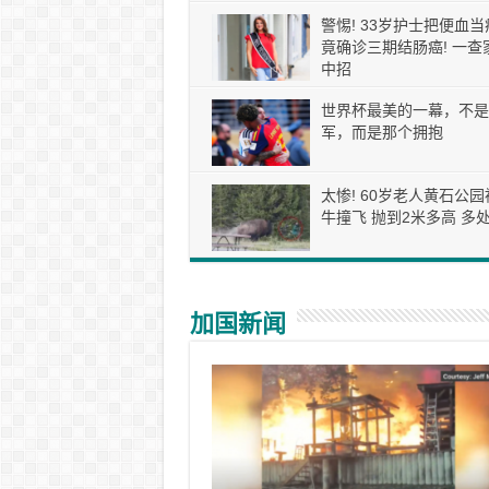
警惕! 33岁护士把便血当
竟确诊三期结肠癌! 一查
中招
世界杯最美的一幕，不是
军，而是那个拥抱
太惨! 60岁老人黄石公园
牛撞飞 抛到2米多高 多处
加国新闻