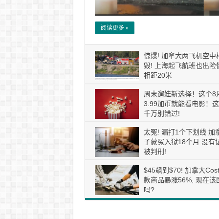
阅读更多 »
惊爆! 加拿大两飞机空中
毁! 上海起飞航班也出险情
相距20米
周末遛娃新选择！这个8
3.99加币就能看电影！
千万别错过!
太冤! 漏打1个下划线 加
子蒙冤入狱18个月 没有
被判刑!
$45飙到$70! 加拿大Cos
款商品暴涨56%, 现在该
吗?