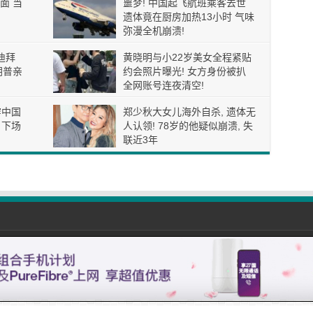
面 当
噩梦! 中国起飞航班乘客去世
遗体竟在厨房加热13小时 气味
弥漫全机崩溃!
迪拜
黄晓明与小22岁美女全程紧贴
朗普亲
约会照片曝光! 女方身份被扒
全网账号连夜清空!
穿中国
郑少秋大女儿海外自杀, 遗体无
 下场
人认领! 78岁的他疑似崩溃, 失
联近3年
com All Rights Reserved. |
免责声明
| Email: 01simple888@gmail