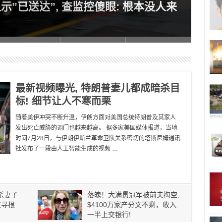
显示”已送达”, 查监控傻眼: 根本没人来
判4
万
最新视频曝光, 特朗普妻儿都成暗杀目
标! 细节让人不寒而栗
随着美伊冲突不断升温，伊朗方面对美国总统特朗普及其家人
发出死亡威胁的调门也越来越高。 据多家美国媒体报道，当地
时间7月28日，与伊朗伊斯兰革命卫队关系密切的塔斯尼姆通讯
社发布了一段由人工智能生成的视频 …
杀妻子
落魄！大满贯冠军被前夫掏空,
束寻根
$4100万家产分文不剩，收入
一半上交银行!