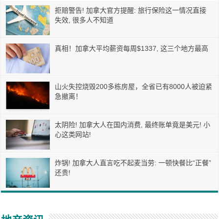
拒赔警告! 加拿大官方提醒: 旅行保险这一情况直接
失效, 很多人不知道
真相！加拿大平均薪资每周$1337, 这三个地方最高
山火失控烧毁200多栋房屋，全省已有8000人被迫紧
急撤离！
太阴险! 加拿大人在国内消费, 最终账单竟是美元! 小
心这类网站!
炸锅! 加拿大人直言吃不起麦当劳: 一顿快餐比“正餐”
还贵!