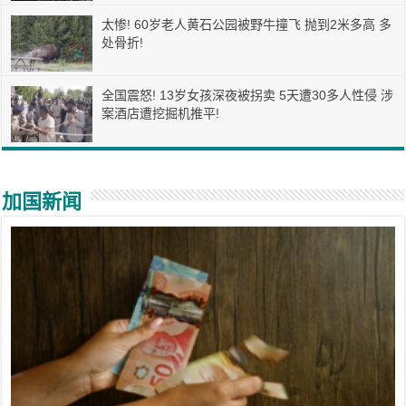
太惨! 60岁老人黄石公园被野牛撞飞 抛到2米多高 多
处骨折!
全国震怒! 13岁女孩深夜被拐卖 5天遭30多人性侵 涉
案酒店遭挖掘机推平!
加国新闻