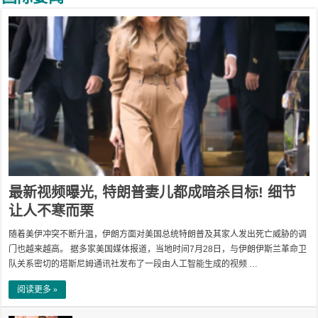
最新视频曝光, 特朗普妻儿都成暗杀目标! 细节
让人不寒而栗
随着美伊冲突不断升温，伊朗方面对美国总统特朗普及其家人发出死亡威胁的调
门也越来越高。 据多家美国媒体报道，当地时间7月28日，与伊朗伊斯兰革命卫
队关系密切的塔斯尼姆通讯社发布了一段由人工智能生成的视频 …
阅读更多 »