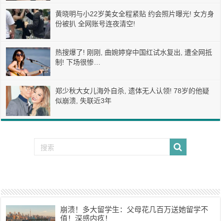
黄晓明与小22岁美女全程紧贴 约会照片曝光! 女方身
份被扒 全网账号连夜清空!
热搜爆了! 刚刚, 曲婉婷穿中国红试水复出, 遭全网抵
制! 下场很惨…
郑少秋大女儿海外自杀, 遗体无人认领! 78岁的他疑
似崩溃, 失联近3年
崩溃！多大留学生：父母花几百万送她留学不
值！深感内疚！