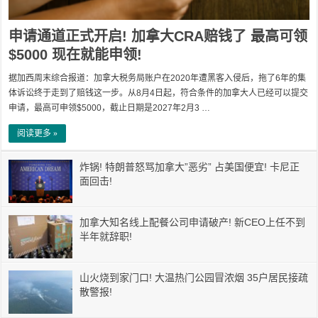
申请通道正式开启! 加拿大CRA赔钱了 最高可领
$5000 现在就能申领!
据加西周末综合报道：加拿大税务局账户在2020年遭黑客入侵后，拖了6年的集
体诉讼终于走到了赔钱这一步。从8月4日起，符合条件的加拿大人已经可以提交
申请，最高可申领$5000，截止日期是2027年2月3 …
阅读更多 »
炸锅! 特朗普怒骂加拿大”恶劣” 占美国便宜! 卡尼正
面回击!
加拿大知名线上配餐公司申请破产! 新CEO上任不到
半年就辞职!
山火烧到家门口! 大温热门公园冒浓烟 35户居民接疏
散警报!