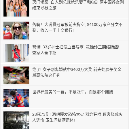
灭门惨案! 白人副总裁枪杀妻子和6娃! 两中国养女刚
结束寻根之旅
落魄！大满贯冠军被前夫掏空, $4100万家产分文不
剩，收入一半上交银行!
警惕! 33岁护士把便血当痔疮, 竟确诊三期结肠癌! 一
查家人全中招
绝了! 女子刚离婚就中$400万大奖 前夫翻脸争奖金
最高法院这样判!
世界杯最美的一幕，不是冠军，而是那个拥抱
28死73伤! 酒吧爆发恐怖大火 烈焰狂喷 顾客烧成火
人逃命 卫生间挤满遗体!