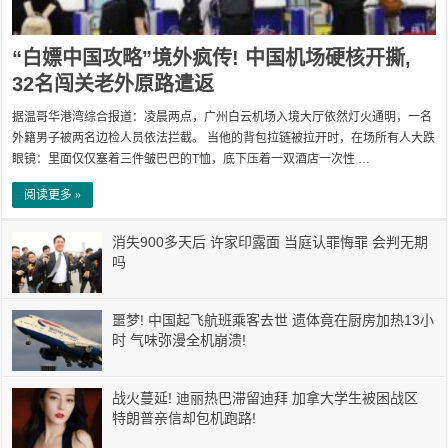
“白嫖中国攻略”境外疯传! 中国机场硬核开撕,
32名闯关老外原路遣返
据温哥华港湾综合报道：凌晨两点，广州白云机场入境大厅依然灯火通明，一名
外籍男子被两名边检人员依法拦截。 当他的背包拉链被拉开时，在场所有人大跌
眼镜：里面仅仅塞着三件皱巴巴的T恤，底下压着一双酒店一次性 …
阅读更多 »
消失900多天后 许家印露面 当庭认罪悔罪 会判无期
吗
噩梦! 中国起飞航班乘客去世 遗体竟在厨房加热13小
时 气味弥漫全机崩溃!
战火蔓延! 迪丽热巴滞留迪拜 加拿大学生被困战区
特朗普亲信却包机跑路!