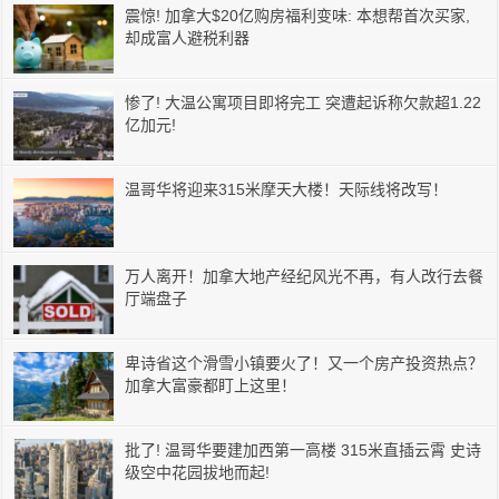
震惊! 加拿大$20亿购房福利变味: 本想帮首次买家,
却成富人避税利器
惨了! 大温公寓项目即将完工 突遭起诉称欠款超1.22
亿加元!
温哥华将迎来315米摩天大楼！天际线将改写！
万人离开！加拿大地产经纪风光不再，有人改行去餐
厅端盘子
卑诗省这个滑雪小镇要火了！又一个房产投资热点？
加拿大富豪都盯上这里！
批了! 温哥华要建加西第一高楼 315米直插云霄 史诗
级空中花园拔地而起!