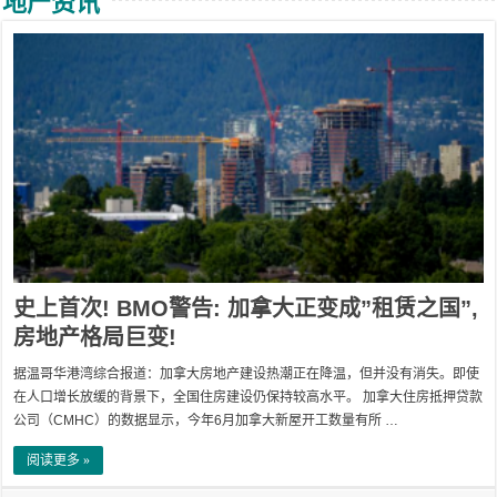
地产资讯
史上首次! BMO警告: 加拿大正变成”租赁之国”,
房地产格局巨变!
据温哥华港湾综合报道：加拿大房地产建设热潮正在降温，但并没有消失。即使
在人口增长放缓的背景下，全国住房建设仍保持较高水平。 加拿大住房抵押贷款
公司（CMHC）的数据显示，今年6月加拿大新屋开工数量有所 …
阅读更多 »