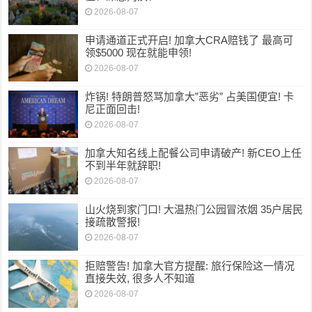
2026-08-07
申请通道正式开启! 加拿大CRA赔钱了 最高可
领$5000 现在就能申领!
2026-08-07
炸锅! 特朗普怒骂加拿大”恶劣” 占美国便宜! 卡
尼正面回击!
2026-08-07
加拿大知名线上配餐公司申请破产! 新CEO上任
不到半年就辞职!
2026-08-07
山火烧到家门口! 大温热门公园冒浓烟 35户居民
接疏散警报!
2026-08-07
拒赔警告! 加拿大官方提醒: 旅行保险这一情况
直接失效, 很多人不知道
2026-08-07