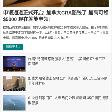
申请通道正式开启! 加拿大CRA赔钱了 最高可领
$5000 现在就能申领!
据加西周末综合报道：加拿大税务局账户在2020年遭黑客入侵后，拖了6年的集
体诉讼终于走到了赔钱这一步。从8月4日起，符合条件的加拿大人已经可以提交
申请，最高可申领$5000，截止日期是2027年2月3 …
阅读更多 »
炸锅! 特朗普怒骂加拿大”恶劣” 占美国便宜! 卡尼正
面回击!
加拿大知名线上配餐公司申请破产! 新CEO上任不到
半年就辞职!
山火烧到家门口! 大温热门公园冒浓烟 35户居民接疏
散警报!