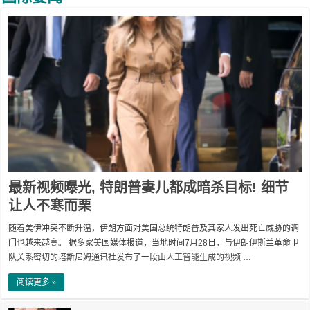
最新视频曝光, 特朗普妻儿都成暗杀目标! 细节
让人不寒而栗
随着美伊冲突不断升温，伊朗方面对美国总统特朗普及其家人发出死亡威胁的调
门也越来越高。 据多家美国媒体报道，当地时间7月28日，与伊朗伊斯兰革命卫
队关系密切的塔斯尼姆通讯社发布了一段由人工智能生成的视频 …
阅读更多 »