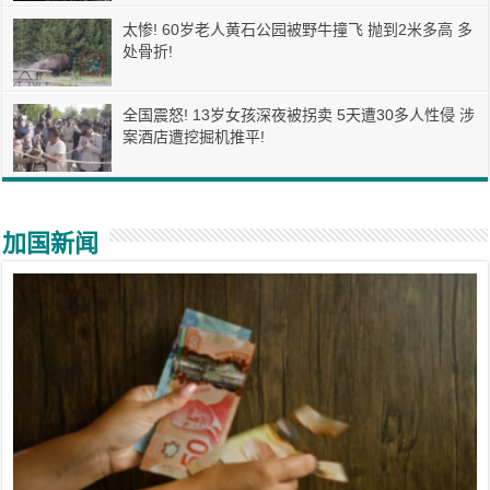
太惨! 60岁老人黄石公园被野牛撞飞 抛到2米多高 多
处骨折!
全国震怒! 13岁女孩深夜被拐卖 5天遭30多人性侵 涉
案酒店遭挖掘机推平!
加国新闻