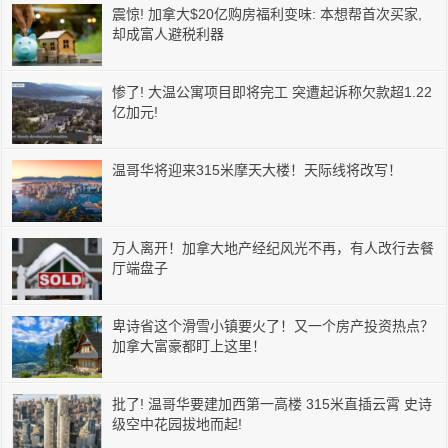
震惊! 加拿大$20亿购房福利变味: 本想帮首次买家,
却成富人避税利器
惨了! 大温公寓项目即将完工 突遭起诉称欠款超1.22
亿加元!
温哥华将迎来315米摩天大楼！天际线将改写！
万人离开！加拿大地产经纪风光不再，有人改行去餐
厅端盘子
卑诗省这个滑雪小镇要火了！又一个房产投资热点？
加拿大富豪都盯上这里！
批了! 温哥华要建加西第一高楼 315米直插云霄 史诗
级空中花园拔地而起!