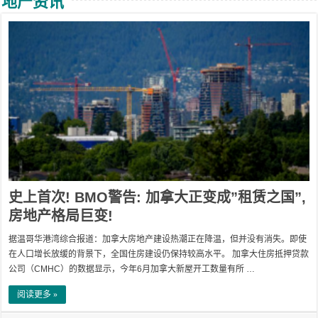
地产资讯
史上首次! BMO警告: 加拿大正变成”租赁之国”,
房地产格局巨变!
据温哥华港湾综合报道：加拿大房地产建设热潮正在降温，但并没有消失。即使
在人口增长放缓的背景下，全国住房建设仍保持较高水平。 加拿大住房抵押贷款
公司（CMHC）的数据显示，今年6月加拿大新屋开工数量有所 …
阅读更多 »