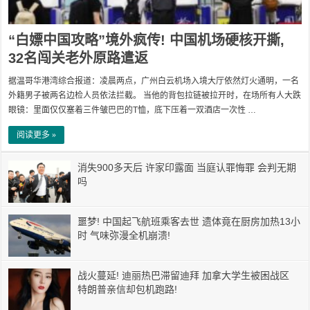
“白嫖中国攻略”境外疯传! 中国机场硬核开撕,
32名闯关老外原路遣返
据温哥华港湾综合报道：凌晨两点，广州白云机场入境大厅依然灯火通明，一名
外籍男子被两名边检人员依法拦截。 当他的背包拉链被拉开时，在场所有人大跌
眼镜：里面仅仅塞着三件皱巴巴的T恤，底下压着一双酒店一次性 …
阅读更多 »
消失900多天后 许家印露面 当庭认罪悔罪 会判无期
吗
噩梦! 中国起飞航班乘客去世 遗体竟在厨房加热13小
时 气味弥漫全机崩溃!
战火蔓延! 迪丽热巴滞留迪拜 加拿大学生被困战区
特朗普亲信却包机跑路!