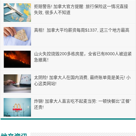
拒赔警告! 加拿大官方提醒: 旅行保险这一情况直接
失效, 很多人不知道
真相！加拿大平均薪资每周$1337, 这三个地方最高
山火失控烧毁200多栋房屋，全省已有8000人被迫紧
急撤离！
太阴险! 加拿大人在国内消费, 最终账单竟是美元! 小
心这类网站!
炸锅! 加拿大人直言吃不起麦当劳: 一顿快餐比“正餐”
还贵!