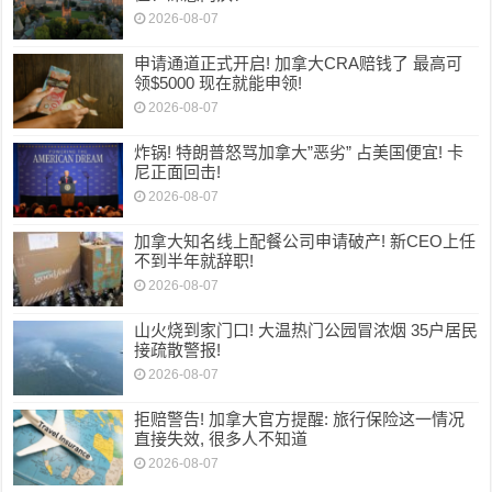
2026-08-07
申请通道正式开启! 加拿大CRA赔钱了 最高可
领$5000 现在就能申领!
2026-08-07
炸锅! 特朗普怒骂加拿大”恶劣” 占美国便宜! 卡
尼正面回击!
2026-08-07
加拿大知名线上配餐公司申请破产! 新CEO上任
不到半年就辞职!
2026-08-07
山火烧到家门口! 大温热门公园冒浓烟 35户居民
接疏散警报!
2026-08-07
拒赔警告! 加拿大官方提醒: 旅行保险这一情况
直接失效, 很多人不知道
2026-08-07