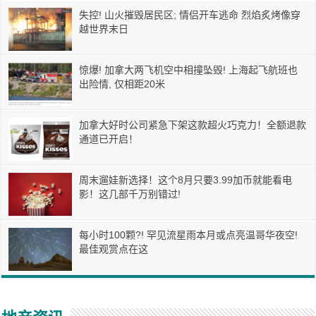
失控! 山火摧毁居民区; 情侣开车逃命 烈焰炙烤像穿
越世界末日
惊爆! 加拿大两飞机空中相撞坠毁! 上海起飞航班也
出险情, 仅相距20米
加拿大好时公司紧急下架这款超火巧克力！全额退款
通道已开启！
周末遛娃新选择！这个8月只要3.99加币就能看电
影！这几部千万别错过!
每小时100颗?! 罕见流星雨本月或点亮温哥华夜空!
最佳观赏点在这