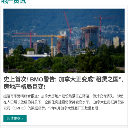
地产资讯
史上首次! BMO警告: 加拿大正变成”租赁之国”,
房地产格局巨变!
据温哥华港湾综合报道：加拿大房地产建设热潮正在降温，但并没有消失。即使
在人口增长放缓的背景下，全国住房建设仍保持较高水平。 加拿大住房抵押贷款
公司（CMHC）的数据显示，今年6月加拿大新屋开工数量有所 …
阅读更多 »