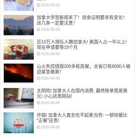
2026-08-06
加拿大学签新规来了！资金证明要求有变化！
这几条一定要注意！
2026-08-06
近10万人排队入籍加拿大! 美国人占一半以上!
现在申请要等19个月
2026-08-06
山火失控烧毁200多栋房屋，全省已有8000人被
迫紧急撤离！
2026-08-06
太阴险! 加拿大人在国内消费, 最终账单竟是美
元! 小心这类网站!
2026-08-06
炸锅! 加拿大人直言吃不起麦当劳: 一顿快餐比
“正餐”还贵!
2026-08-06