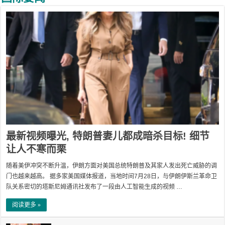
最新视频曝光, 特朗普妻儿都成暗杀目标! 细节
让人不寒而栗
随着美伊冲突不断升温，伊朗方面对美国总统特朗普及其家人发出死亡威胁的调
门也越来越高。 据多家美国媒体报道，当地时间7月28日，与伊朗伊斯兰革命卫
队关系密切的塔斯尼姆通讯社发布了一段由人工智能生成的视频 …
阅读更多 »