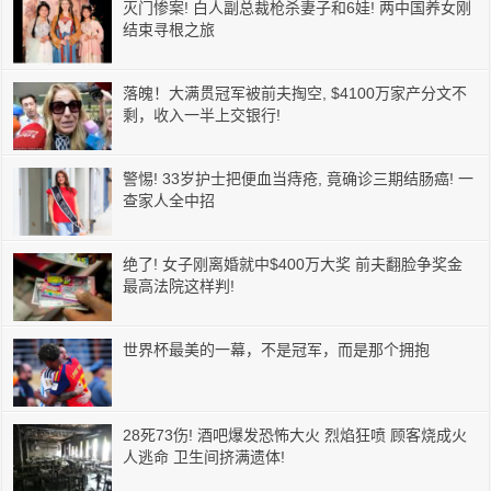
灭门惨案! 白人副总裁枪杀妻子和6娃! 两中国养女刚
结束寻根之旅
落魄！大满贯冠军被前夫掏空, $4100万家产分文不
剩，收入一半上交银行!
警惕! 33岁护士把便血当痔疮, 竟确诊三期结肠癌! 一
查家人全中招
绝了! 女子刚离婚就中$400万大奖 前夫翻脸争奖金
最高法院这样判!
世界杯最美的一幕，不是冠军，而是那个拥抱
28死73伤! 酒吧爆发恐怖大火 烈焰狂喷 顾客烧成火
人逃命 卫生间挤满遗体!