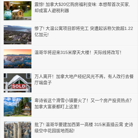
震惊! 加拿大$20亿购房福利变味: 本想帮首次买家,
却成富人避税利器
惨了! 大温公寓项目即将完工 突遭起诉称欠款超1.22
亿加元!
温哥华将迎来315米摩天大楼！天际线将改写！
万人离开！加拿大地产经纪风光不再，有人改行去餐
厅端盘子
卑诗省这个滑雪小镇要火了！又一个房产投资热点？
加拿大富豪都盯上这里！
批了! 温哥华要建加西第一高楼 315米直插云霄 史诗
级空中花园拔地而起!