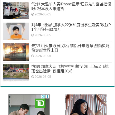
气炸! 大温华人买iPhone显示”已送达”, 查监控傻
眼: 根本没人来送货
2026-08-05
判4年+遣返! 加拿大22岁印度留学生赴美”收钱”:
1个月狂捞$370万
2026-08-05
失控! 山火摧毁居民区; 情侣开车逃命 烈焰炙烤
像穿越世界末日
2026-08-05
惊爆! 加拿大两飞机空中相撞坠毁! 上海起飞航
班也出险情, 仅相距20米
2026-08-05