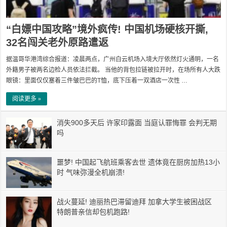
“白嫖中国攻略”境外疯传! 中国机场硬核开撕,
32名闯关老外原路遣返
据温哥华港湾综合报道：凌晨两点，广州白云机场入境大厅依然灯火通明，一名
外籍男子被两名边检人员依法拦截。 当他的背包拉链被拉开时，在场所有人大跌
眼镜：里面仅仅塞着三件皱巴巴的T恤，底下压着一双酒店一次性 …
阅读更多 »
消失900多天后 许家印露面 当庭认罪悔罪 会判无期
吗
噩梦! 中国起飞航班乘客去世 遗体竟在厨房加热13小
时 气味弥漫全机崩溃!
战火蔓延! 迪丽热巴滞留迪拜 加拿大学生被困战区
特朗普亲信却包机跑路!