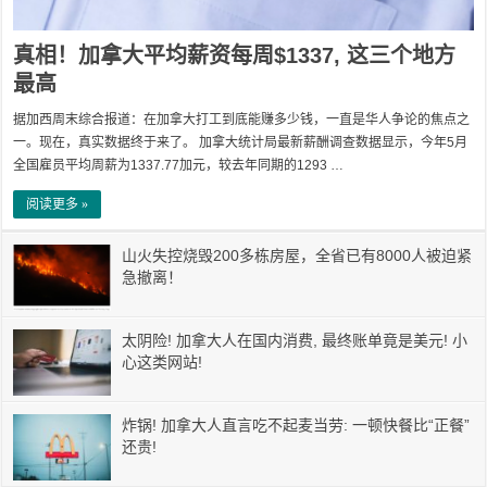
真相！加拿大平均薪资每周$1337, 这三个地方
最高
据加西周末综合报道：在加拿大打工到底能赚多少钱，一直是华人争论的焦点之
一。现在，真实数据终于来了。 加拿大统计局最新薪酬调查数据显示，今年5月
全国雇员平均周薪为1337.77加元，较去年同期的1293 …
阅读更多 »
山火失控烧毁200多栋房屋，全省已有8000人被迫紧
急撤离！
太阴险! 加拿大人在国内消费, 最终账单竟是美元! 小
心这类网站!
炸锅! 加拿大人直言吃不起麦当劳: 一顿快餐比“正餐”
还贵!