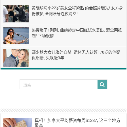
黄晓明与小22岁美女全程紧贴 约会照片曝光! 女方身
份被扒 全网账号连夜清空!
热搜爆了! 刚刚, 曲婉婷穿中国红试水复出, 遭全网抵
制! 下场很惨…
郑少秋大女儿海外自杀, 遗体无人认领! 78岁的他疑
似崩溃, 失联近3年
真相！加拿大平均薪资每周$1337, 这三个地方
最高