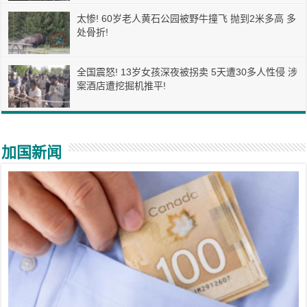
太惨! 60岁老人黄石公园被野牛撞飞 抛到2米多高 多
处骨折!
全国震怒! 13岁女孩深夜被拐卖 5天遭30多人性侵 涉
案酒店遭挖掘机推平!
加国新闻