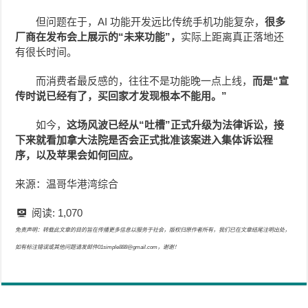
但问题在于，AI 功能开发远比传统手机功能复杂，
很多
厂商在发布会上展示的“未来功能”，
实际上距离真正落地还
有很长时间。
而消费者最反感的，往往不是功能晚一点上线，
而是“宣
传时说已经有了，买回家才发现根本不能用。”
如今，
这场风波已经从“吐槽”正式升级为法律诉讼，接
下来就看加拿大法院是否会正式批准该案进入集体诉讼程
序，以及苹果会如何回应。
来源：温哥华港湾综合
阅读:
1,070
免责声明：转载此文章的目的旨在传播更多信息以服务于社会，版权归原作者所有，我们已在文章结尾注明出处，
如有标注错误或其他问题请发邮件01simple888@gmail.com，谢谢！