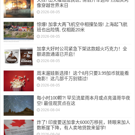
像穿越世界末日
2026-08-05
惊爆! 加拿大两飞机空中相撞坠毁! 上海起飞航
班也出险情, 仅相距20米
2026-08-05
加拿大好时公司紧急下架这款超火巧克力！全
额退款通道已开启！
2026-08-05
周末遛娃新选择！这个8月只要3.99加币就能看
电影！这几部千万别错过!
2026-08-05
每小时100颗?! 罕见流星雨本月或点亮温哥华夜
空! 最佳观赏点在这
2026-08-04
炸了! 印度要送加拿大6000万移民，转眼来加人
数断崖下降，有人卖地贷款来留学!
2026-08-04