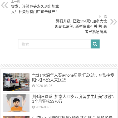
上一篇
突发、连锁巨头永久退出加拿
大！狂关所有门店宣告破产！
下一篇
警报升级: 已致134死! 加拿大惊
现疑似病例, 新型病毒引关注! 患
者已紧急隔离
气炸! 大温华人买iPhone显示”已送达”, 查监控傻
眼: 根本没人来送货
2026-08-05
判4年+遣返! 加拿大22岁印度留学生赴美”收钱”:
1个月狂捞$370万
2026-08-05
失控! 山火摧毁居民区; 情侣开车逃命 烈焰炙烤