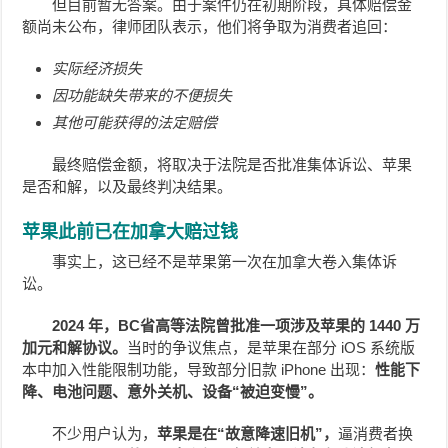
但目前暂无答案。由于案件仍在初期阶段，具体赔偿金
额尚未公布，律师团队表示，他们将争取为消费者追回：
实际经济损失
因功能缺失带来的不便损失
其他可能获得的法定赔偿
最终赔偿金额，将取决于法院是否批准集体诉讼、苹果
是否和解，以及最终判决结果。
苹果此前已在加拿大赔过钱
事实上，这已经不是苹果第一次在加拿大卷入集体诉
讼。
2024 年，BC省高等法院曾批准一项涉及苹果的 1440 万
加元和解协议。
当时的争议焦点，是苹果在部分 iOS 系统版
本中加入性能限制功能，导致部分旧款 iPhone 出现：
性能下
降、电池问题、意外关机、设备“被迫变慢”。
不少用户认为，
苹果是在“故意降速旧机”，
逼消费者换