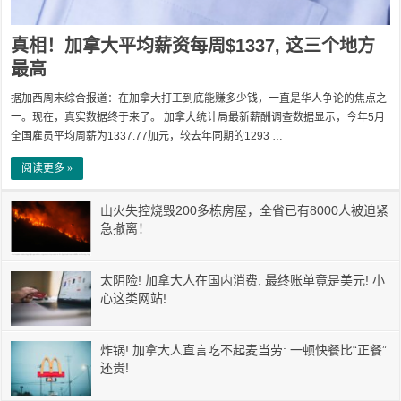
真相！加拿大平均薪资每周$1337, 这三个地方
最高
据加西周末综合报道：在加拿大打工到底能赚多少钱，一直是华人争论的焦点之
一。现在，真实数据终于来了。 加拿大统计局最新薪酬调查数据显示，今年5月
全国雇员平均周薪为1337.77加元，较去年同期的1293 …
阅读更多 »
山火失控烧毁200多栋房屋，全省已有8000人被迫紧
急撤离！
太阴险! 加拿大人在国内消费, 最终账单竟是美元! 小
心这类网站!
炸锅! 加拿大人直言吃不起麦当劳: 一顿快餐比“正餐”
还贵!