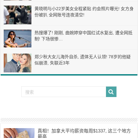
黄晓明与小22岁美女全程紧贴 约会照片曝光! 女方身
份被扒 全网账号连夜清空!
热搜爆了! 刚刚, 曲婉婷穿中国红试水复出, 遭全网抵
制! 下场很惨…
郑少秋大女儿海外自杀, 遗体无人认领! 78岁的他疑
似崩溃, 失联近3年
真相！加拿大平均薪资每周$1337, 这三个地方
最高