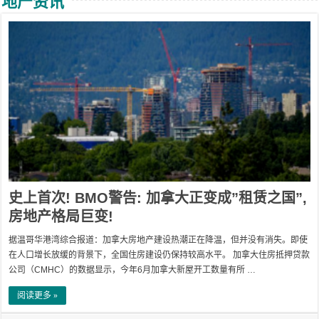
地产资讯
史上首次! BMO警告: 加拿大正变成”租赁之国”,
房地产格局巨变!
据温哥华港湾综合报道：加拿大房地产建设热潮正在降温，但并没有消失。即使
在人口增长放缓的背景下，全国住房建设仍保持较高水平。 加拿大住房抵押贷款
公司（CMHC）的数据显示，今年6月加拿大新屋开工数量有所 …
阅读更多 »