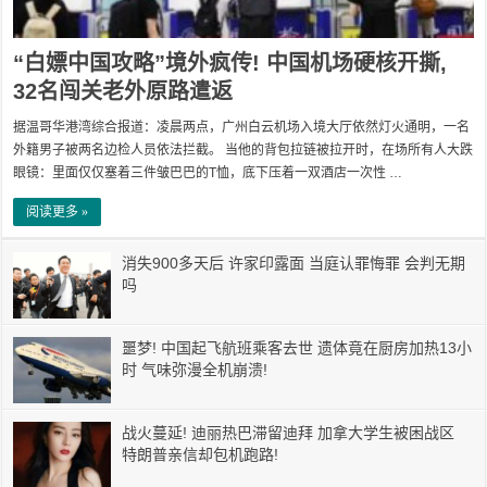
“白嫖中国攻略”境外疯传! 中国机场硬核开撕,
32名闯关老外原路遣返
据温哥华港湾综合报道：凌晨两点，广州白云机场入境大厅依然灯火通明，一名
外籍男子被两名边检人员依法拦截。 当他的背包拉链被拉开时，在场所有人大跌
眼镜：里面仅仅塞着三件皱巴巴的T恤，底下压着一双酒店一次性 …
阅读更多 »
消失900多天后 许家印露面 当庭认罪悔罪 会判无期
吗
噩梦! 中国起飞航班乘客去世 遗体竟在厨房加热13小
时 气味弥漫全机崩溃!
战火蔓延! 迪丽热巴滞留迪拜 加拿大学生被困战区
特朗普亲信却包机跑路!