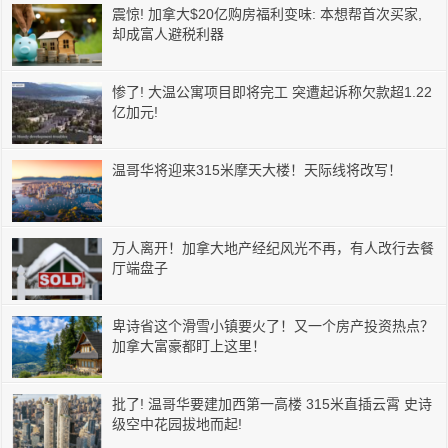
震惊! 加拿大$20亿购房福利变味: 本想帮首次买家,
却成富人避税利器
惨了! 大温公寓项目即将完工 突遭起诉称欠款超1.22
亿加元!
温哥华将迎来315米摩天大楼！天际线将改写！
万人离开！加拿大地产经纪风光不再，有人改行去餐
厅端盘子
卑诗省这个滑雪小镇要火了！又一个房产投资热点？
加拿大富豪都盯上这里！
批了! 温哥华要建加西第一高楼 315米直插云霄 史诗
级空中花园拔地而起!