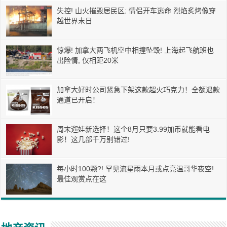
失控! 山火摧毁居民区; 情侣开车逃命 烈焰炙烤像穿
越世界末日
惊爆! 加拿大两飞机空中相撞坠毁! 上海起飞航班也
出险情, 仅相距20米
加拿大好时公司紧急下架这款超火巧克力！全额退款
通道已开启！
周末遛娃新选择！这个8月只要3.99加币就能看电
影！这几部千万别错过!
每小时100颗?! 罕见流星雨本月或点亮温哥华夜空!
最佳观赏点在这