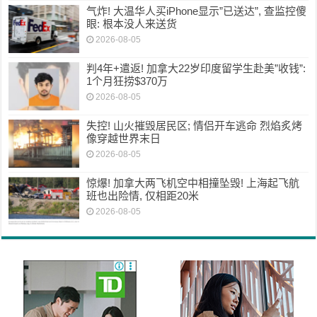
气炸! 大温华人买iPhone显示”已送达”, 查监控傻
眼: 根本没人来送货
2026-08-05
判4年+遣返! 加拿大22岁印度留学生赴美”收钱”:
1个月狂捞$370万
2026-08-05
失控! 山火摧毁居民区; 情侣开车逃命 烈焰炙烤
像穿越世界末日
2026-08-05
惊爆! 加拿大两飞机空中相撞坠毁! 上海起飞航
班也出险情, 仅相距20米
2026-08-05