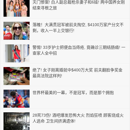
灭门惨案! 白人副总裁枪杀妻子和6娃! 两中国养女刚
结束寻根之旅
落魄！大满贯冠军被前夫掏空, $4100万家产分文不
剩，收入一半上交银行!
警惕! 33岁护士把便血当痔疮, 竟确诊三期结肠癌! 一
查家人全中招
绝了! 女子刚离婚就中$400万大奖 前夫翻脸争奖金
最高法院这样判!
世界杯最美的一幕，不是冠军，而是那个拥抱
28死73伤! 酒吧爆发恐怖大火 烈焰狂喷 顾客烧成火
人逃命 卫生间挤满遗体!