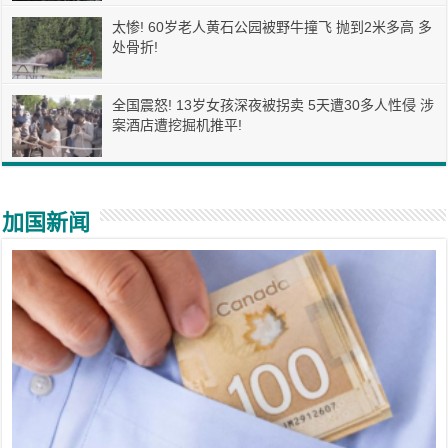
太惨! 60岁老人黄石公园被野牛撞飞 抛到2米多高 多
处骨折!
全国震怒! 13岁女孩深夜被拐卖 5天遭30多人性侵 涉
案酒店遭挖掘机推平!
加国新闻