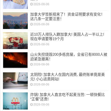
2026-08-06
加拿大学签新规来了！资金证明要求有变化！
这几条一定要注意！
2026-08-06
近10万人排队入籍加拿大! 美国人占一半以上!
现在申请要等19个月
2026-08-06
山火失控烧毁200多栋房屋，全省已有8000人被
迫紧急撤离！
2026-08-06
太阴险! 加拿大人在国内消费, 最终账单竟是美
元! 小心这类网站!
2026-08-06
炸锅! 加拿大人直言吃不起麦当劳: 一顿快餐比
“正餐”还贵!
2026-08-06