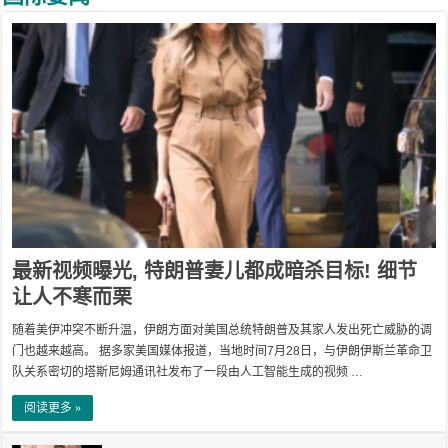
最新视频曝光, 特朗普妻儿都成暗杀目标! 细节
让人不寒而栗
随着美伊冲突不断升温，伊朗方面对美国总统特朗普及其家人发出死亡威胁的调
门也越来越高。 据多家美国媒体报道，当地时间7月28日，与伊朗伊斯兰革命卫
队关系密切的塔斯尼姆通讯社发布了一段由人工智能生成的视频 …
阅读更多 »