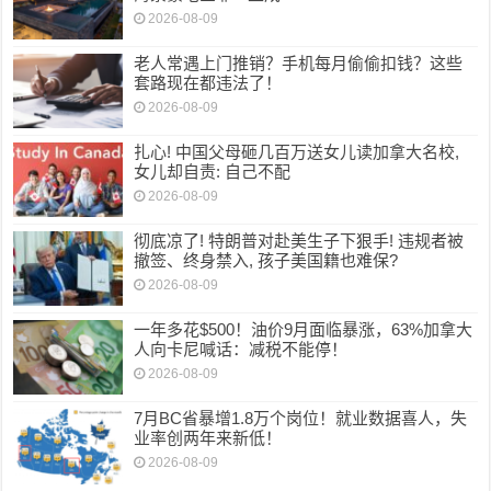
2026-08-09
老人常遇上门推销？手机每月偷偷扣钱？这些
套路现在都违法了！
2026-08-09
扎心! 中国父母砸几百万送女儿读加拿大名校,
女儿却自责: 自己不配
2026-08-09
彻底凉了! 特朗普对赴美生子下狠手! 违规者被
撤签、终身禁入, 孩子美国籍也难保?
2026-08-09
一年多花$500！油价9月面临暴涨，63%加拿大
人向卡尼喊话：减税不能停！
2026-08-09
7月BC省暴增1.8万个岗位！就业数据喜人，失
业率创两年来新低！
2026-08-09