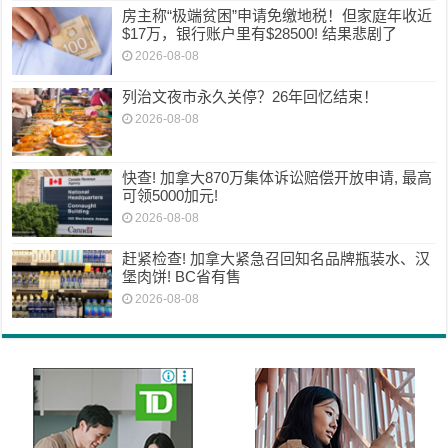
房主称“极端贫困”申请免缴地税！但家庭年收近
$17万，银行账户里有$28500! 结果悲剧了
2026-08-08
列治文夜市永久关停？26年回忆结束！
2026-08-08
快查! 加拿大870万集体诉讼赔偿开放申请, 最高
可领5000加元!
2026-08-08
赶紧检查! 加拿大紧急召回知名品牌瓶装水、汉
堡肉饼! BC省有售
2026-08-08