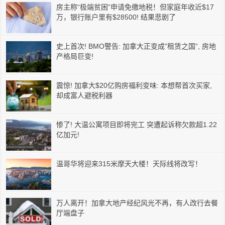
房主称“极端贫困”申请免缴地税！但家庭年收近$17
万，银行账户里有$28500! 结果悲剧了
史上首次! BMO警告: 加拿大正变成”租赁之国”, 房地
产格局巨变!
震惊! 加拿大$20亿购房福利变味: 本想帮首次买家,
却成富人避税利器
惨了! 大温公寓项目即将完工 突遭起诉称欠款超1.22
亿加元!
温哥华将迎来315米摩天大楼！天际线将改写！
万人离开！加拿大地产经纪风光不再，有人改行去餐
厅端盘子