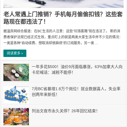
老人常遇上门推销？手机每月偷偷扣钱？这些套
路现在都违法了！
据温房网综合报道：在BC生活的人注意：这些“坑钱套路”现在违法了。 新的消
费者保护法规已经正式生效，重点盯上的就是两类大家生活中并不少见的情况：
一类是各种“自动续费、想取消却很麻烦”的订阅服务，另一类 …
阅读更多 »
一年多花$500！油价9月面临暴涨，63%加拿大人向
卡尼喊话：减税不能停！
7月BC省暴增1.8万个岗位！就业数据喜人，失业率
创两年来新低！
列治文夜市永久关停？26年回忆结束！