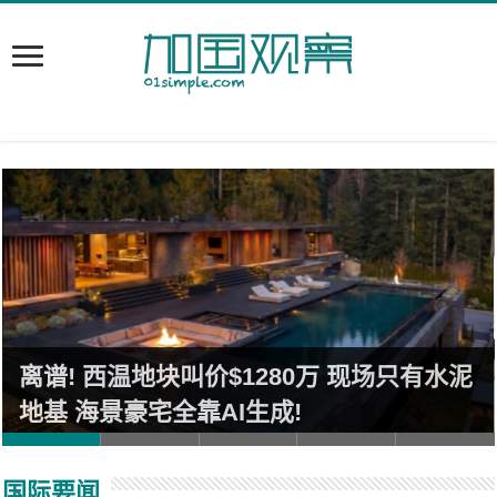
离谱! 西温地块叫价$1280万 现场只有水泥
地基 海景豪宅全靠AI生成!
国际要闻