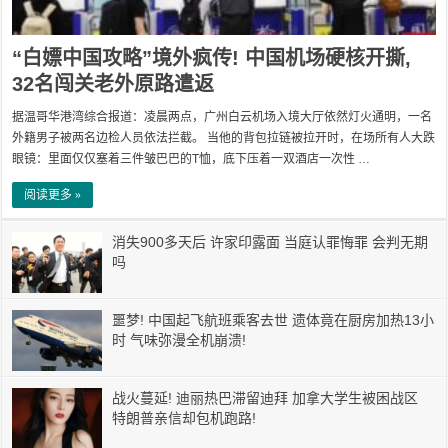
“白嫖中国攻略”境外疯传! 中国机场硬核开撕,
32名闯关老外原路遣返
据温哥华港湾综合报道：凌晨两点，广州白云机场入境大厅依然灯火通明，一名
外籍男子被两名边检人员依法拦截。 当他的背包拉链被拉开时，在场所有人大跌
眼镜：里面仅仅塞着三件皱巴巴的T恤，底下压着一双酒店一次性 …
阅读更多 »
消失900多天后 许家印露面 当庭认罪悔罪 会判无期
吗
噩梦! 中国起飞航班乘客去世 遗体竟在厨房加热13小
时 气味弥漫全机崩溃!
战火蔓延! 迪丽热巴滞留迪拜 加拿大学生被困战区
特朗普亲信却包机跑路!