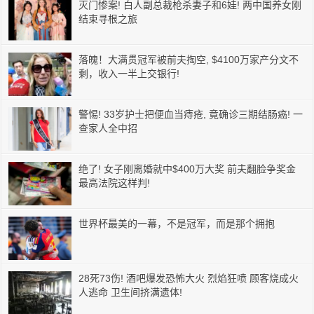
灭门惨案! 白人副总裁枪杀妻子和6娃! 两中国养女刚
结束寻根之旅
落魄！大满贯冠军被前夫掏空, $4100万家产分文不
剩，收入一半上交银行!
警惕! 33岁护士把便血当痔疮, 竟确诊三期结肠癌! 一
查家人全中招
绝了! 女子刚离婚就中$400万大奖 前夫翻脸争奖金
最高法院这样判!
世界杯最美的一幕，不是冠军，而是那个拥抱
28死73伤! 酒吧爆发恐怖大火 烈焰狂喷 顾客烧成火
人逃命 卫生间挤满遗体!