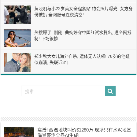
黄晓明与小22岁美女全程紧贴 约会照片曝光! 女方身
份被扒 全网账号连夜清空!
热搜爆了! 刚刚, 曲婉婷穿中国红试水复出, 遭全网抵
制! 下场很惨…
郑少秋大女儿海外自杀, 遗体无人认领! 78岁的他疑
似崩溃, 失联近3年
离谱! 西温地块叫价$1280万 现场只有水泥地基
海景豪宅全靠AI生成!