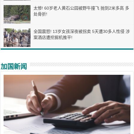
太惨! 60岁老人黄石公园被野牛撞飞 抛到2米多高 多
处骨折!
全国震怒! 13岁女孩深夜被拐卖 5天遭30多人性侵 涉
案酒店遭挖掘机推平!
加国新闻