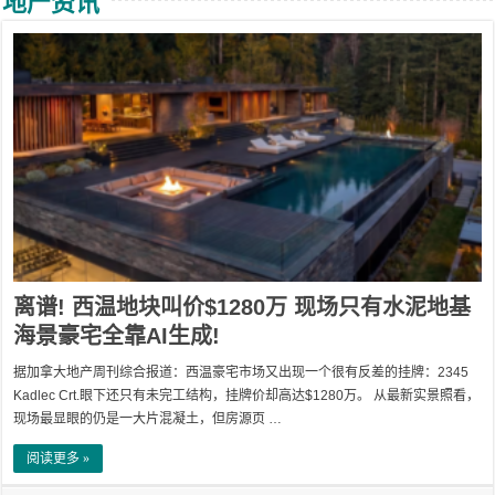
地产资讯
离谱! 西温地块叫价$1280万 现场只有水泥地基
海景豪宅全靠AI生成!
据加拿大地产周刊综合报道：西温豪宅市场又出现一个很有反差的挂牌：2345
Kadlec Crt.眼下还只有未完工结构，挂牌价却高达$1280万。 从最新实景照看，
现场最显眼的仍是一大片混凝土，但房源页 …
阅读更多 »