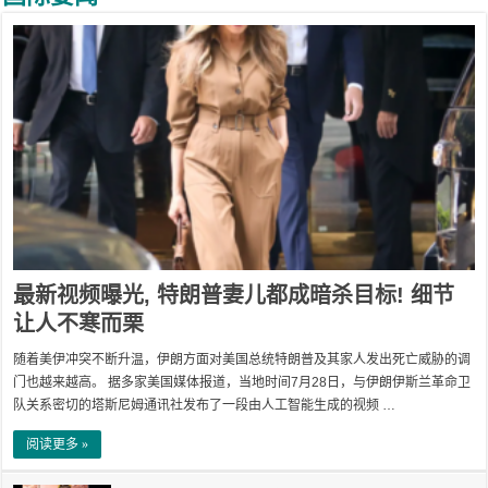
最新视频曝光, 特朗普妻儿都成暗杀目标! 细节
让人不寒而栗
随着美伊冲突不断升温，伊朗方面对美国总统特朗普及其家人发出死亡威胁的调
门也越来越高。 据多家美国媒体报道，当地时间7月28日，与伊朗伊斯兰革命卫
队关系密切的塔斯尼姆通讯社发布了一段由人工智能生成的视频 …
阅读更多 »