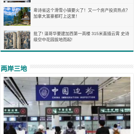
卑诗省这个滑雪小镇要火了！又一个房产投资热点？
加拿大富豪都盯上这里！
批了! 温哥华要建加西第一高楼 315米直插云霄 史诗
级空中花园拔地而起!
两岸三地