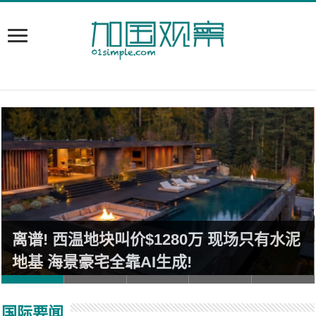
离谱! 西温地块叫价$1280万 现场只有水泥
地基 海景豪宅全靠AI生成!
国际要闻