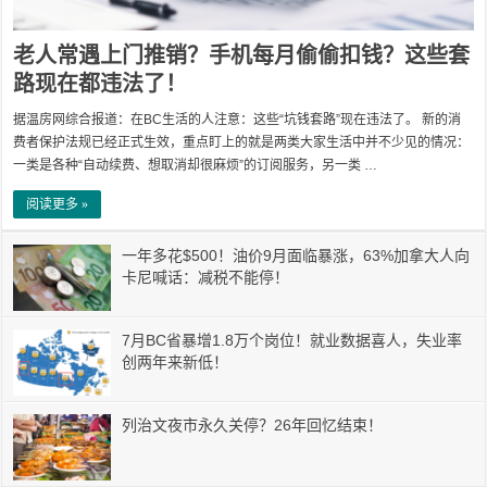
老人常遇上门推销？手机每月偷偷扣钱？这些套
路现在都违法了！
据温房网综合报道：在BC生活的人注意：这些“坑钱套路”现在违法了。 新的消
费者保护法规已经正式生效，重点盯上的就是两类大家生活中并不少见的情况：
一类是各种“自动续费、想取消却很麻烦”的订阅服务，另一类 …
阅读更多 »
一年多花$500！油价9月面临暴涨，63%加拿大人向
卡尼喊话：减税不能停！
7月BC省暴增1.8万个岗位！就业数据喜人，失业率
创两年来新低！
列治文夜市永久关停？26年回忆结束！