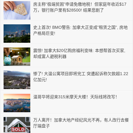
房主称“极端贫困”申请免缴地税！但家庭年收近$17
万，银行账户里有$28500! 结果悲剧了
史上首次! BMO警告: 加拿大正变成”租赁之国”, 房地
产格局巨变!
震惊! 加拿大$20亿购房福利变味: 本想帮首次买家,
却成富人避税利器
惨了! 大温公寓项目即将完工 突遭起诉称欠款超1.22
亿加元!
温哥华将迎来315米摩天大楼！天际线将改写！
万人离开！加拿大地产经纪风光不再，有人改行去餐
厅端盘子