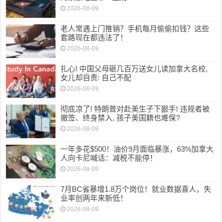
2026-08-09
老人常遇上门推销？手机每月偷偷扣钱？这些
套路现在都违法了！
2026-08-09
扎心! 中国父母砸几百万送女儿读加拿大名校,
女儿却自责: 自己不配
2026-08-09
彻底凉了! 特朗普对赴美生子下狠手! 违规者被
撤签、终身禁入, 孩子美国籍也难保?
2026-08-09
一年多花$500！油价9月面临暴涨，63%加拿大
人向卡尼喊话：减税不能停！
2026-08-09
7月BC省暴增1.8万个岗位！就业数据喜人，失
业率创两年来新低！
2026-08-09