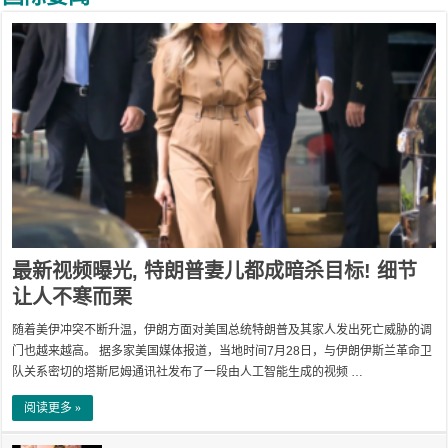
最新视频曝光, 特朗普妻儿都成暗杀目标! 细节
让人不寒而栗
随着美伊冲突不断升温，伊朗方面对美国总统特朗普及其家人发出死亡威胁的调
门也越来越高。 据多家美国媒体报道，当地时间7月28日，与伊朗伊斯兰革命卫
队关系密切的塔斯尼姆通讯社发布了一段由人工智能生成的视频 …
阅读更多 »