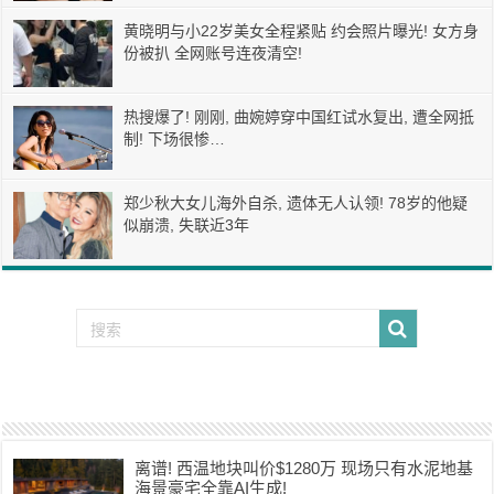
黄晓明与小22岁美女全程紧贴 约会照片曝光! 女方身
份被扒 全网账号连夜清空!
热搜爆了! 刚刚, 曲婉婷穿中国红试水复出, 遭全网抵
制! 下场很惨…
郑少秋大女儿海外自杀, 遗体无人认领! 78岁的他疑
似崩溃, 失联近3年
离谱! 西温地块叫价$1280万 现场只有水泥地基
海景豪宅全靠AI生成!