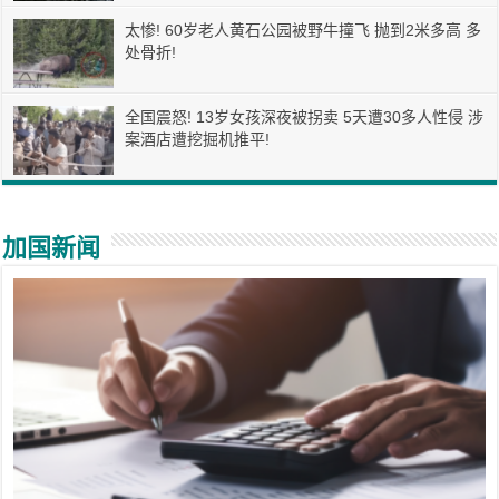
太惨! 60岁老人黄石公园被野牛撞飞 抛到2米多高 多
处骨折!
全国震怒! 13岁女孩深夜被拐卖 5天遭30多人性侵 涉
案酒店遭挖掘机推平!
加国新闻