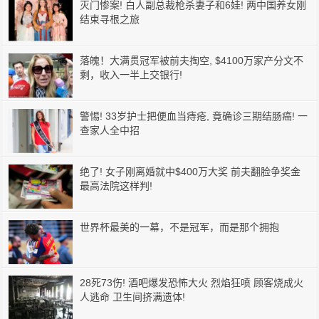
灭门惨案! 白人副总裁枪杀妻子和6娃! 两中国养女刚
结束寻根之旅
落魄！大满贯冠军被前夫掏空, $4100万家产分文不
剩，收入一半上交银行!
警惕! 33岁护士把便血当痔疮, 竟确诊三期结肠癌! 一
查家人全中招
绝了! 女子刚离婚就中$400万大奖 前夫翻脸争奖金
最高法院这样判!
世界杯最美的一幕，不是冠军，而是那个拥抱
28死73伤! 酒吧爆发恐怖大火 烈焰狂喷 顾客烧成火
人逃命 卫生间挤满遗体!