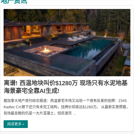
地产资讯
离谱! 西温地块叫价$1280万 现场只有水泥地基
海景豪宅全靠AI生成!
据加拿大地产周刊综合报道：西温豪宅市场又出现一个很有反差的挂牌：2345
Kadlec Crt.眼下还只有未完工结构，挂牌价却高达$1280万。 从最新实景照看，
现场最显眼的仍是一大片混凝土，但房源页 …
阅读更多 »