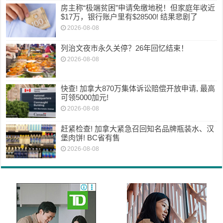
房主称“极端贫困”申请免缴地税！但家庭年收近
$17万，银行账户里有$28500! 结果悲剧了
2026-08-08
列治文夜市永久关停？26年回忆结束！
2026-08-08
快查! 加拿大870万集体诉讼赔偿开放申请, 最高
可领5000加元!
2026-08-08
赶紧检查! 加拿大紧急召回知名品牌瓶装水、汉
堡肉饼! BC省有售
2026-08-08