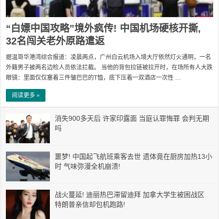
“白嫖中国攻略”境外疯传! 中国机场硬核开撕,
32名闯关老外原路遣返
据温哥华港湾综合报道：凌晨两点，广州白云机场入境大厅依然灯火通明，一名
外籍男子被两名边检人员依法拦截。 当他的背包拉链被拉开时，在场所有人大跌
眼镜：里面仅仅塞着三件皱巴巴的T恤，底下压着一双酒店一次性 …
阅读更多 »
消失900多天后 许家印露面 当庭认罪悔罪 会判无期
吗
噩梦! 中国起飞航班乘客去世 遗体竟在厨房加热13小
时 气味弥漫全机崩溃!
战火蔓延! 迪丽热巴滞留迪拜 加拿大学生被困战区
特朗普亲信却包机跑路!