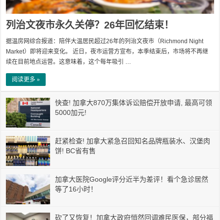
列治文夜市永久关停？26年回忆结束！
据温房网综合报道：陪伴大温居民超过26年的列治文夜市（Richmond Night
Market）即将迎来变化。 近日，夜市运营方宣布，本季结束后，市场将不再继
续在目前地点运营。这意味着，这个每年吸引 …
阅读更多 »
快查! 加拿大870万集体诉讼赔偿开放申请, 最高可领
5000加元!
赶紧检查! 加拿大紧急召回知名品牌瓶装水、汉堡肉
饼! BC省有售
加拿大医院Google评分近半为差评！看个急诊居然
等了16小时！
砍了又恢复！加拿大政府悄然回调难民医保，部分福