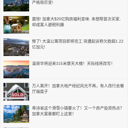
产格局巨变!
震惊! 加拿大$20亿购房福利变味: 本想帮首次买家,
却成富人避税利器
惨了! 大温公寓项目即将完工 突遭起诉称欠款超1.22
亿加元!
温哥华将迎来315米摩天大楼！天际线将改写！
万人离开！加拿大地产经纪风光不再，有人改行去餐
厅端盘子
卑诗省这个滑雪小镇要火了！又一个房产投资热点？
加拿大富豪都盯上这里！