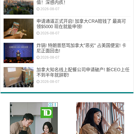
值！深感内疚！
2026-08-07
申请通道正式开启! 加拿大CRA赔钱了 最高可
领$5000 现在就能申领!
2026-08-07
炸锅! 特朗普怒骂加拿大”恶劣” 占美国便宜! 卡
尼正面回击!
2026-08-07
加拿大知名线上配餐公司申请破产! 新CEO上任
不到半年就辞职!
2026-08-07