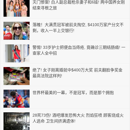
灭门惨案! 白人副总裁枪杀妻子和6娃! 两中国养女刚
结束寻根之旅
落魄！大满贯冠军被前夫掏空, $4100万家产分文不
剩，收入一半上交银行!
警惕! 33岁护士把便血当痔疮, 竟确诊三期结肠癌! 一
查家人全中招
绝了! 女子刚离婚就中$400万大奖 前夫翻脸争奖金
最高法院这样判!
世界杯最美的一幕，不是冠军，而是那个拥抱
28死73伤! 酒吧爆发恐怖大火 烈焰狂喷 顾客烧成火
人逃命 卫生间挤满遗体!