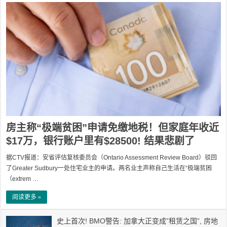
房主称“极端贫困”申请免缴地税！但家庭年收近
$17万，银行账户里有$28500! 结果悲剧了
据CTV报道：安省评估复核委员会（Ontario Assessment Review Board）驳回
了Greater Sudbury一处住宅业主的申请。两名业主声称自己生活在“极端贫困
（extrem …
阅读更多 »
史上首次! BMO警告: 加拿大正变成”租赁之国”, 房地