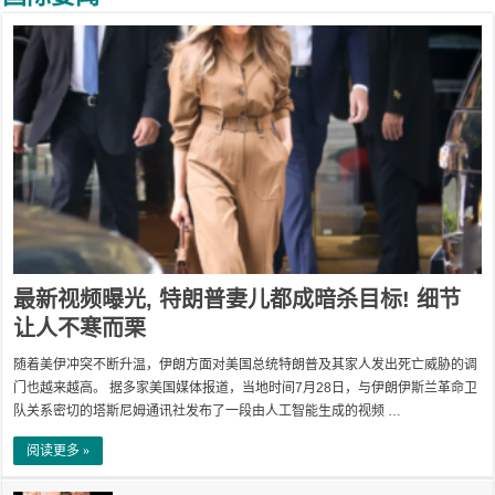
最新视频曝光, 特朗普妻儿都成暗杀目标! 细节
让人不寒而栗
随着美伊冲突不断升温，伊朗方面对美国总统特朗普及其家人发出死亡威胁的调
门也越来越高。 据多家美国媒体报道，当地时间7月28日，与伊朗伊斯兰革命卫
队关系密切的塔斯尼姆通讯社发布了一段由人工智能生成的视频 …
阅读更多 »