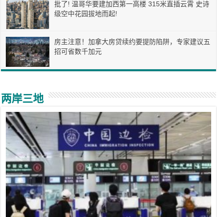
批了! 温哥华要建加西第一高楼 315米直插云霄 史诗
级空中花园拔地而起!
房主注意！加拿大房贷续约要提防陷阱，专家建议五
招可省数千加元
两岸三地