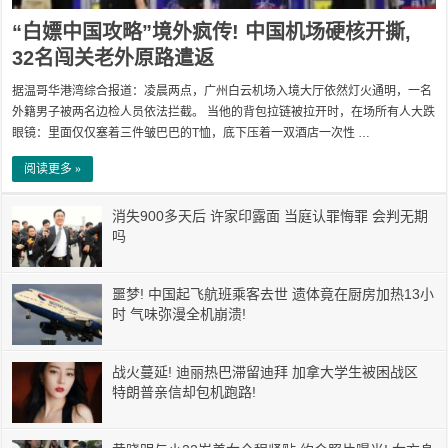
“白嫖中国攻略”境外疯传! 中国机场硬核开撕,
32名闯关老外原路遣返
据温哥华港湾综合报道：凌晨两点，广州白云机场入境大厅依然灯火通明，一名
外籍男子被两名边检人员依法拦截。 当他的背包拉链被拉开时，在场所有人大跌
眼镜：里面仅仅塞着三件皱巴巴的T恤，底下压着一双酒店一次性 …
阅读更多 »
消失900多天后 许家印露面 当庭认罪悔罪 会判无期
吗
噩梦! 中国起飞航班乘客去世 遗体竟在厨房加热13小
时 气味弥漫全机崩溃!
战火蔓延! 迪丽热巴滞留迪拜 加拿大学生被困战区
特朗普亲信却包机跑路!