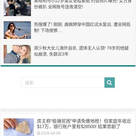
黄晓明与小22岁美女全程紧贴 约会照片曝光! 女方身
份被扒 全网账号连夜清空!
热搜爆了! 刚刚, 曲婉婷穿中国红试水复出, 遭全网抵
制! 下场很惨…
郑少秋大女儿海外自杀, 遗体无人认领! 78岁的他疑
似崩溃, 失联近3年
房主称“极端贫困”申请免缴地税！但家庭年收近
$17万，银行账户里有$28500! 结果悲剧了
2026-08-08