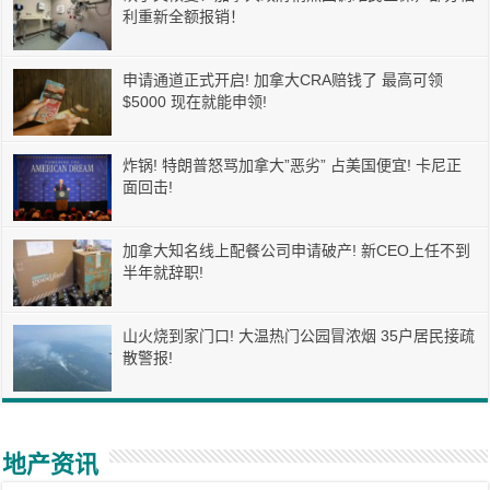
利重新全额报销！
申请通道正式开启! 加拿大CRA赔钱了 最高可领
$5000 现在就能申领!
炸锅! 特朗普怒骂加拿大”恶劣” 占美国便宜! 卡尼正
面回击!
加拿大知名线上配餐公司申请破产! 新CEO上任不到
半年就辞职!
山火烧到家门口! 大温热门公园冒浓烟 35户居民接疏
散警报!
地产资讯