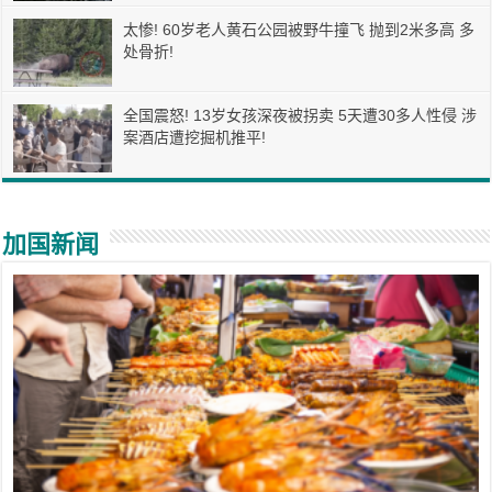
太惨! 60岁老人黄石公园被野牛撞飞 抛到2米多高 多
处骨折!
全国震怒! 13岁女孩深夜被拐卖 5天遭30多人性侵 涉
案酒店遭挖掘机推平!
加国新闻