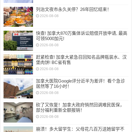
列治文夜市永久关停？26年回忆结束！
2026-08-08
快查! 加拿大870万集体诉讼赔偿开放申请, 最高
可领5000加元!
2026-08-08
赶紧检查! 加拿大紧急召回知名品牌瓶装水、汉
堡肉饼! BC省有售
2026-08-08
加拿大医院Google评分近半为差评！看个急诊
居然等了16小时！
2026-08-08
砍了又恢复！加拿大政府悄然回调难民医保，
部分福利重新全额报销！
2026-08-08
崩溃！多大留学生：父母花几百万送她留学不