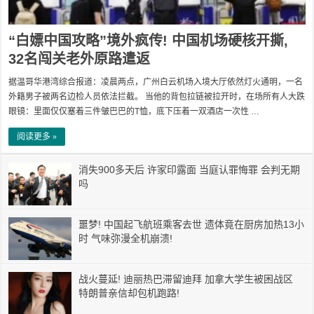
“白嫖中国攻略”境外疯传! 中国机场硬核开撕,
32名闯关老外原路遣返
据温哥华港湾综合报道：凌晨两点，广州白云机场入境大厅依然灯火通明，一名
外籍男子被两名边检人员依法拦截。 当他的背包拉链被拉开时，在场所有人大跌
眼镜：里面仅仅塞着三件皱巴巴的T恤，底下压着一双酒店一次性 …
阅读更多 »
消失900多天后 许家印露面 当庭认罪悔罪 会判无期
吗
噩梦! 中国起飞航班乘客去世 遗体竟在厨房加热13小
时 气味弥漫全机崩溃!
战火蔓延! 迪丽热巴滞留迪拜 加拿大学生被困战区
特朗普亲信却包机跑路!