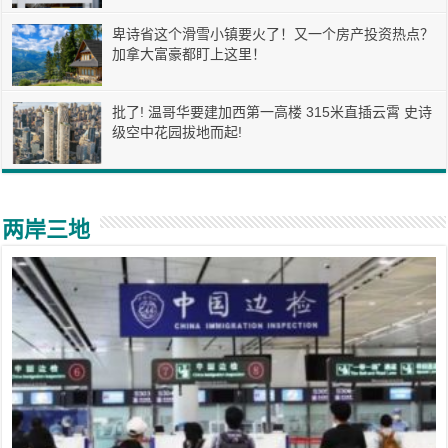
卑诗省这个滑雪小镇要火了！又一个房产投资热点？
加拿大富豪都盯上这里！
批了! 温哥华要建加西第一高楼 315米直插云霄 史诗
级空中花园拔地而起!
两岸三地