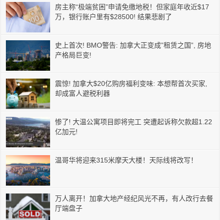
房主称“极端贫困”申请免缴地税！但家庭年收近$17
万，银行账户里有$28500! 结果悲剧了
史上首次! BMO警告: 加拿大正变成”租赁之国”, 房地
产格局巨变!
震惊! 加拿大$20亿购房福利变味: 本想帮首次买家,
却成富人避税利器
惨了! 大温公寓项目即将完工 突遭起诉称欠款超1.22
亿加元!
温哥华将迎来315米摩天大楼！天际线将改写！
万人离开！加拿大地产经纪风光不再，有人改行去餐
厅端盘子