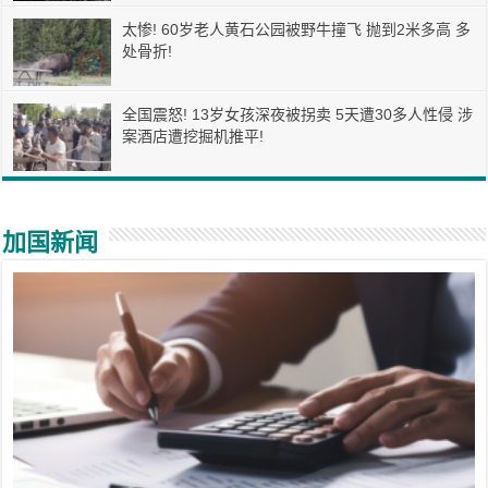
太惨! 60岁老人黄石公园被野牛撞飞 抛到2米多高 多
处骨折!
全国震怒! 13岁女孩深夜被拐卖 5天遭30多人性侵 涉
案酒店遭挖掘机推平!
加国新闻