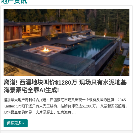
地产资讯
离谱! 西温地块叫价$1280万 现场只有水泥地基
海景豪宅全靠AI生成!
据加拿大地产周刊综合报道：西温豪宅市场又出现一个很有反差的挂牌：2345
Kadlec Crt.眼下还只有未完工结构，挂牌价却高达$1280万。 从最新实景照看，
现场最显眼的仍是一大片混凝土，但房源页 …
阅读更多 »