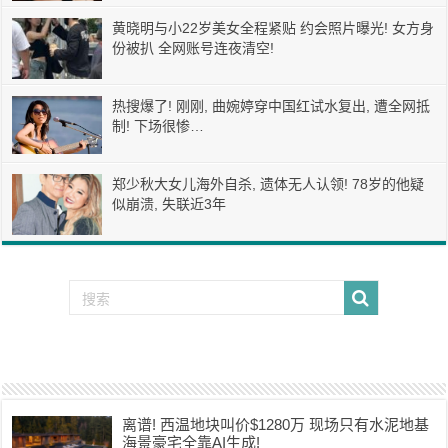
黄晓明与小22岁美女全程紧贴 约会照片曝光! 女方身
份被扒 全网账号连夜清空!
热搜爆了! 刚刚, 曲婉婷穿中国红试水复出, 遭全网抵
制! 下场很惨…
郑少秋大女儿海外自杀, 遗体无人认领! 78岁的他疑
似崩溃, 失联近3年
离谱! 西温地块叫价$1280万 现场只有水泥地基
海景豪宅全靠AI生成!