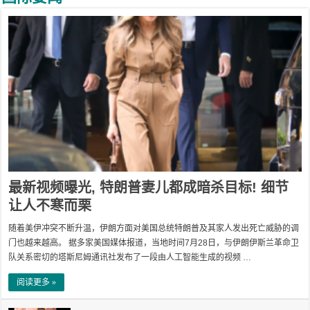
最新视频曝光, 特朗普妻儿都成暗杀目标! 细节
让人不寒而栗
随着美伊冲突不断升温，伊朗方面对美国总统特朗普及其家人发出死亡威胁的调
门也越来越高。 据多家美国媒体报道，当地时间7月28日，与伊朗伊斯兰革命卫
队关系密切的塔斯尼姆通讯社发布了一段由人工智能生成的视频 …
阅读更多 »