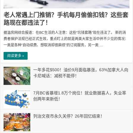
老人常遇上门推销？手机每月偷偷扣钱？这些套
路现在都违法了！
据温房网综合报道：在BC生活的人注意：这些“坑钱套路”现在违法了。 新的消
费者保护法规已经正式生效，重点盯上的就是两类大家生活中并不少见的情况：
一类是各种“自动续费、想取消却很麻烦”的订阅服务，另一类 …
阅读更多 »
一年多花$500！油价9月面临暴涨，63%加拿大人向
卡尼喊话：减税不能停！
7月BC省暴增1.8万个岗位！就业数据喜人，失业率
创两年来新低！
列治文夜市永久关停？26年回忆结束！