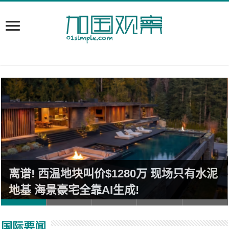
离谱! 西温地块叫价$1280万 现场只有水泥
地基 海景豪宅全靠AI生成!
国际要闻