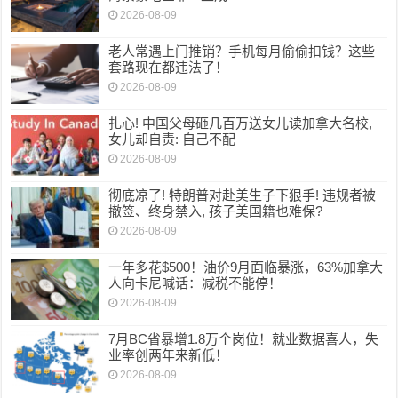
2026-08-09
老人常遇上门推销？手机每月偷偷扣钱？这些
套路现在都违法了！
2026-08-09
扎心! 中国父母砸几百万送女儿读加拿大名校,
女儿却自责: 自己不配
2026-08-09
彻底凉了! 特朗普对赴美生子下狠手! 违规者被
撤签、终身禁入, 孩子美国籍也难保?
2026-08-09
一年多花$500！油价9月面临暴涨，63%加拿大
人向卡尼喊话：减税不能停！
2026-08-09
7月BC省暴增1.8万个岗位！就业数据喜人，失
业率创两年来新低！
2026-08-09