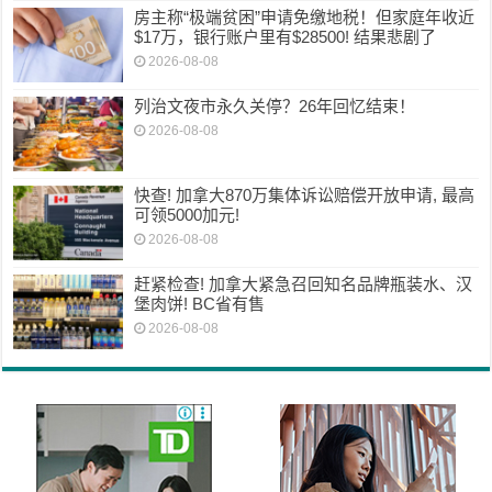
房主称“极端贫困”申请免缴地税！但家庭年收近
$17万，银行账户里有$28500! 结果悲剧了
2026-08-08
列治文夜市永久关停？26年回忆结束！
2026-08-08
快查! 加拿大870万集体诉讼赔偿开放申请, 最高
可领5000加元!
2026-08-08
赶紧检查! 加拿大紧急召回知名品牌瓶装水、汉
堡肉饼! BC省有售
2026-08-08