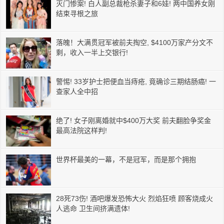
灭门惨案! 白人副总裁枪杀妻子和6娃! 两中国养女刚
结束寻根之旅
落魄！大满贯冠军被前夫掏空, $4100万家产分文不
剩，收入一半上交银行!
警惕! 33岁护士把便血当痔疮, 竟确诊三期结肠癌! 一
查家人全中招
绝了! 女子刚离婚就中$400万大奖 前夫翻脸争奖金
最高法院这样判!
世界杯最美的一幕，不是冠军，而是那个拥抱
28死73伤! 酒吧爆发恐怖大火 烈焰狂喷 顾客烧成火
人逃命 卫生间挤满遗体!