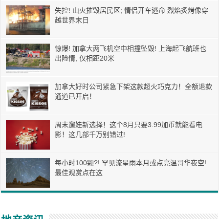
失控! 山火摧毁居民区; 情侣开车逃命 烈焰炙烤像穿
越世界末日
惊爆! 加拿大两飞机空中相撞坠毁! 上海起飞航班也
出险情, 仅相距20米
加拿大好时公司紧急下架这款超火巧克力！全额退款
通道已开启！
周末遛娃新选择！这个8月只要3.99加币就能看电
影！这几部千万别错过!
每小时100颗?! 罕见流星雨本月或点亮温哥华夜空!
最佳观赏点在这