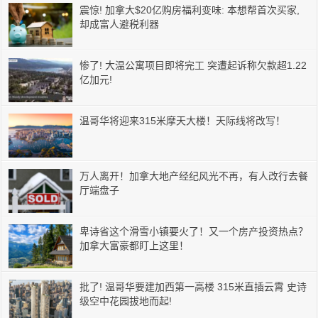
震惊! 加拿大$20亿购房福利变味: 本想帮首次买家,
却成富人避税利器
惨了! 大温公寓项目即将完工 突遭起诉称欠款超1.22
亿加元!
温哥华将迎来315米摩天大楼！天际线将改写！
万人离开！加拿大地产经纪风光不再，有人改行去餐
厅端盘子
卑诗省这个滑雪小镇要火了！又一个房产投资热点？
加拿大富豪都盯上这里！
批了! 温哥华要建加西第一高楼 315米直插云霄 史诗
级空中花园拔地而起!