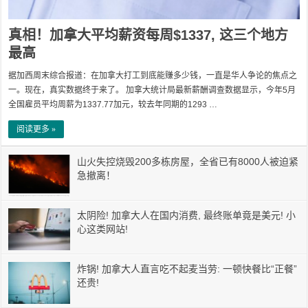
真相！加拿大平均薪资每周$1337, 这三个地方
最高
据加西周末综合报道：在加拿大打工到底能赚多少钱，一直是华人争论的焦点之
一。现在，真实数据终于来了。 加拿大统计局最新薪酬调查数据显示，今年5月
全国雇员平均周薪为1337.77加元，较去年同期的1293 …
阅读更多 »
山火失控烧毁200多栋房屋，全省已有8000人被迫紧
急撤离！
太阴险! 加拿大人在国内消费, 最终账单竟是美元! 小
心这类网站!
炸锅! 加拿大人直言吃不起麦当劳: 一顿快餐比“正餐”
还贵!