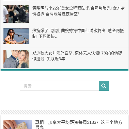
黄晓明与小22岁美女全程紧贴 约会照片曝光! 女方身
份被扒 全网账号连夜清空!
热搜爆了! 刚刚, 曲婉婷穿中国红试水复出, 遭全网抵
制! 下场很惨…
郑少秋大女儿海外自杀, 遗体无人认领! 78岁的他疑
似崩溃, 失联近3年
真相！加拿大平均薪资每周$1337, 这三个地方
最高