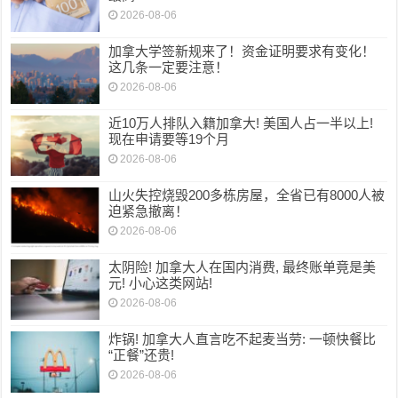
2026-08-06
加拿大学签新规来了！资金证明要求有变化！
这几条一定要注意！
2026-08-06
近10万人排队入籍加拿大! 美国人占一半以上!
现在申请要等19个月
2026-08-06
山火失控烧毁200多栋房屋，全省已有8000人被
迫紧急撤离！
2026-08-06
太阴险! 加拿大人在国内消费, 最终账单竟是美
元! 小心这类网站!
2026-08-06
炸锅! 加拿大人直言吃不起麦当劳: 一顿快餐比
“正餐”还贵!
2026-08-06