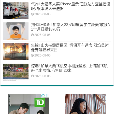
气炸! 大温华人买iPhone显示”已送达”, 查监控傻
眼: 根本没人来送货
2026-08-05
判4年+遣返! 加拿大22岁印度留学生赴美”收钱”:
1个月狂捞$370万
2026-08-05
失控! 山火摧毁居民区; 情侣开车逃命 烈焰炙烤
像穿越世界末日
2026-08-05
惊爆! 加拿大两飞机空中相撞坠毁! 上海起飞航
班也出险情, 仅相距20米
2026-08-05