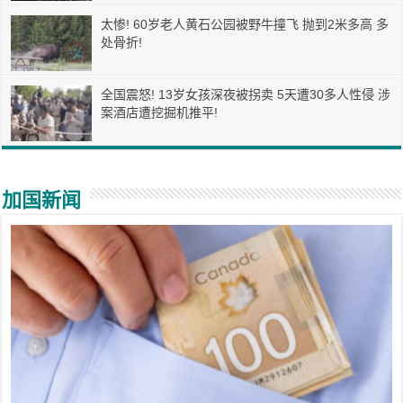
太惨! 60岁老人黄石公园被野牛撞飞 抛到2米多高 多
处骨折!
全国震怒! 13岁女孩深夜被拐卖 5天遭30多人性侵 涉
案酒店遭挖掘机推平!
加国新闻