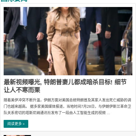
最新视频曝光, 特朗普妻儿都成暗杀目标! 细节
让人不寒而栗
随着美伊冲突不断升温，伊朗方面对美国总统特朗普及其家人发出死亡威胁的调
门也越来越高。 据多家美国媒体报道，当地时间7月28日，与伊朗伊斯兰革命卫
队关系密切的塔斯尼姆通讯社发布了一段由人工智能生成的视频 …
阅读更多 »