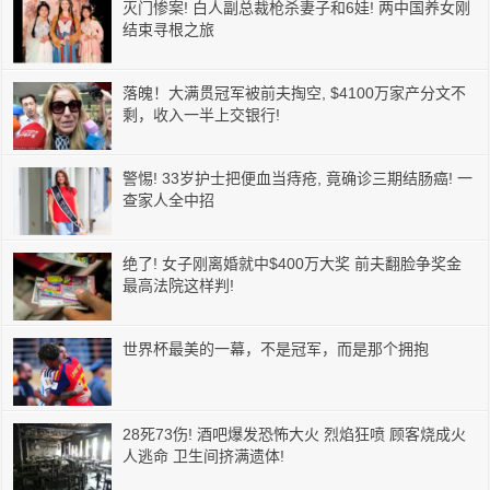
灭门惨案! 白人副总裁枪杀妻子和6娃! 两中国养女刚
结束寻根之旅
落魄！大满贯冠军被前夫掏空, $4100万家产分文不
剩，收入一半上交银行!
警惕! 33岁护士把便血当痔疮, 竟确诊三期结肠癌! 一
查家人全中招
绝了! 女子刚离婚就中$400万大奖 前夫翻脸争奖金
最高法院这样判!
世界杯最美的一幕，不是冠军，而是那个拥抱
28死73伤! 酒吧爆发恐怖大火 烈焰狂喷 顾客烧成火
人逃命 卫生间挤满遗体!