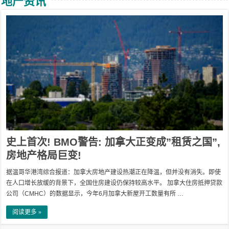
地产资讯
史上首次! BMO警告: 加拿大正变成”租赁之国”,
房地产格局巨变!
据温哥华港湾综合报道：加拿大房地产建设热潮正在降温，但并没有消失。即使
在人口增长放缓的背景下，全国住房建设仍保持较高水平。 加拿大住房抵押贷款
公司（CMHC）的数据显示，今年6月加拿大新屋开工数量有所 …
阅读更多 »