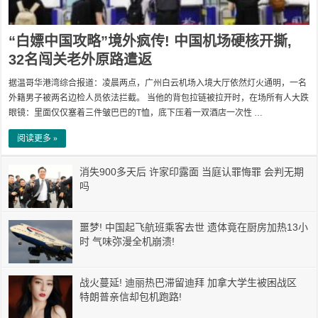
“白嫖中国攻略”境外疯传! 中国机场硬核开撕,
32名闯关老外原路遣返
据温哥华港湾综合报道：凌晨两点，广州白云机场入境大厅依然灯火通明，一名
外籍男子被两名边检人员依法拦截。 当他的背包拉链被拉开时，在场所有人大跌
眼镜：里面仅仅塞着三件皱巴巴的T恤，底下压着一双酒店一次性 …
阅读更多 »
消失900多天后 许家印露面 当庭认罪悔罪 会判无期
吗
噩梦! 中国起飞航班乘客去世 遗体竟在厨房加热13小
时 气味弥漫全机崩溃!
战火蔓延! 迪丽热巴滞留迪拜 加拿大学生被困战区
特朗普亲信却包机跑路!