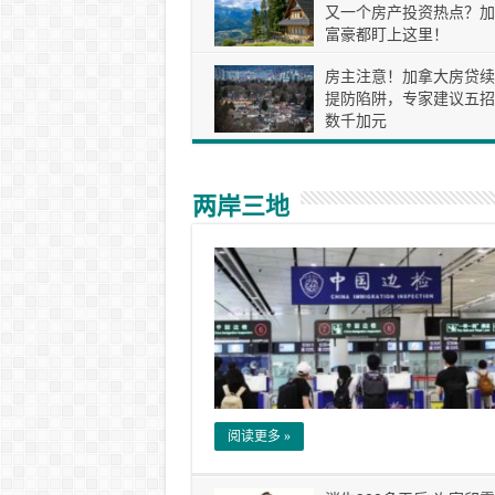
又一个房产投资热点？加
富豪都盯上这里！
房主注意！加拿大房贷续
提防陷阱，专家建议五招
数千加元
两岸三地
阅读更多 »