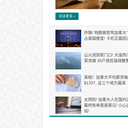
阅读更多 »
炸锅! 特朗普怒骂加拿大”
占美国便宜! 卡尼正面回击
山火烧到家门口! 大温热
冒浓烟 35户居民接疏散警
真相！加拿大平均薪资每
$1337, 这三个地方最高
太阴险! 加拿大人在国内
最终账单竟是美元! 小心
站!