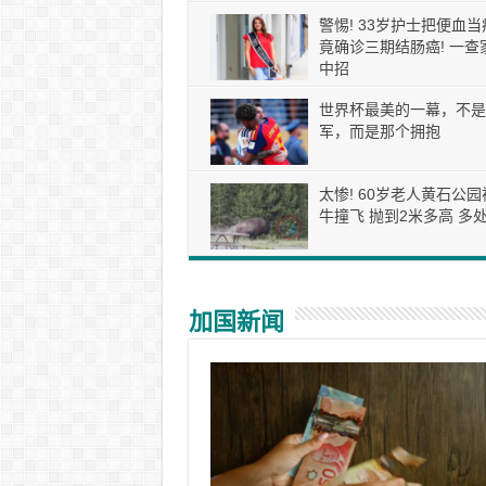
警惕! 33岁护士把便血当
竟确诊三期结肠癌! 一查
中招
世界杯最美的一幕，不是
军，而是那个拥抱
太惨! 60岁老人黄石公园
牛撞飞 抛到2米多高 多处
加国新闻