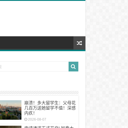
崩溃！多大留学生：父母花
几百万送她留学不值！深感
内疚！
2026-08-07