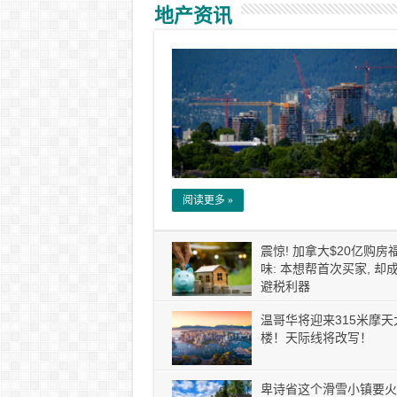
地产资讯
阅读更多 »
震惊! 加拿大$20亿购房
味: 本想帮首次买家, 却
避税利器
温哥华将迎来315米摩天
楼！天际线将改写！
卑诗省这个滑雪小镇要火