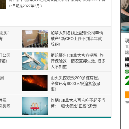
符合条件的加拿大人已经可以提交申请，最高可申领$5000，截
止日期是2027年2月3 …
恶劣”
加拿大知名线上配餐公司申请
!
破产! 新CEO上任不到半年就
辞职!
门公园
拒赔警告! 加拿大官方提醒: 旅
报!
行保险这一情况直接失效, 很多
人不知道
周
山火失控烧毁200多栋房屋，
全省已有8000人被迫紧急撤
离！
消费,
炸锅! 加拿大人直言吃不起麦当
这类网
劳: 一顿快餐比“正餐”还贵!