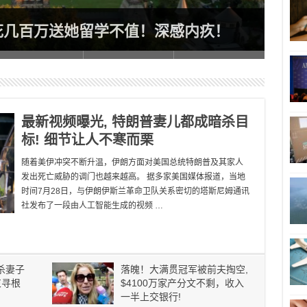
申请
花几百万送她留学不值！深感内疚！
申领
最新视频曝光, 特朗普妻儿都成暗杀目
标! 细节让人不寒而栗
随着美伊冲突不断升温，伊朗方面对美国总统特朗普及其家人
发出死亡威胁的调门也越来越高。 据多家美国媒体报道，当地
时间7月28日，与伊朗伊斯兰革命卫队关系密切的塔斯尼姆通讯
社发布了一段由人工智能生成的视频 …
杀妻子
落魄！大满贯冠军被前夫掏空,
束寻根
$4100万家产分文不剩，收入
一半上交银行!