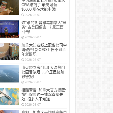
申请通道正式开启! 加拿大
通道正式开启! 加拿大CRA赔钱了 最高可领$50
CRA赔钱了 最高可领
$5000 现在就能申领!
!
2026-08-07
炸锅! 特朗普怒骂加拿大”恶
劣” 占美国便宜! 卡尼正面
回击!
2026-08-07
加拿大知名线上配餐公司申
请破产! 新CEO上任不到半
年就辞职!
2026-08-07
山火烧到家门口! 大温热门
公园冒浓烟 35户居民接疏
散警报!
2026-08-07
拒赔警告! 加拿大官方提醒:
旅行保险这一情况直接失
效, 很多人不知道
2026-08-07
真相！加拿大平均薪资每周