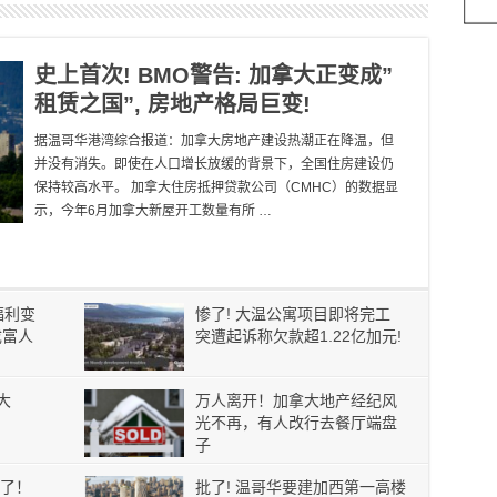
史上首次! BMO警告: 加拿大正变成”
租赁之国”, 房地产格局巨变!
据温哥华港湾综合报道：加拿大房地产建设热潮正在降温，但
并没有消失。即使在人口增长放缓的背景下，全国住房建设仍
保持较高水平。 加拿大住房抵押贷款公司（CMHC）的数据显
示，今年6月加拿大新屋开工数量有所 …
福利变
惨了! 大温公寓项目即将完工
成富人
突遭起诉称欠款超1.22亿加元!
大
万人离开！加拿大地产经纪风
光不再，有人改行去餐厅端盘
子
了！
批了! 温哥华要建加西第一高楼