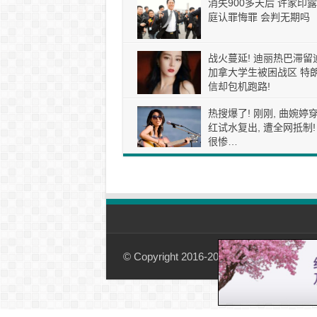
消失900多天后 许家印露
庭认罪悔罪 会判无期吗
战火蔓延! 迪丽热巴滞留
加拿大学生被困战区 特
信却包机跑路!
热搜爆了! 刚刚, 曲婉婷
红试水复出, 遭全网抵制!
很惨…
© Copyright 2016-2026, 加国观察-01simple.