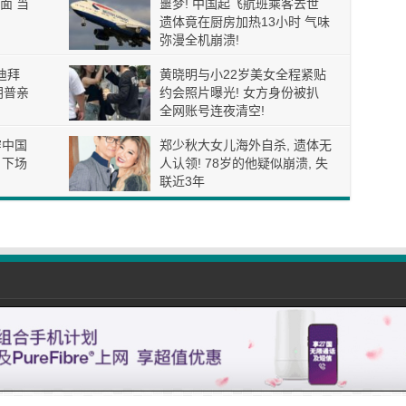
面 当
噩梦! 中国起飞航班乘客去世
遗体竟在厨房加热13小时 气味
弥漫全机崩溃!
迪拜
黄晓明与小22岁美女全程紧贴
朗普亲
约会照片曝光! 女方身份被扒
全网账号连夜清空!
穿中国
郑少秋大女儿海外自杀, 遗体无
 下场
人认领! 78岁的他疑似崩溃, 失
联近3年
com All Rights Reserved. |
免责声明
| Email: 01simple888@gmail