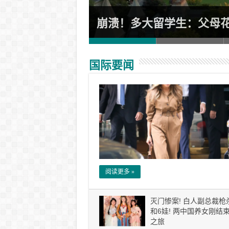
接疏散警报!
崩溃！多大留学生：父母
国际要闻
阅读更多 »
灭门惨案! 白人副总裁枪
和6娃! 两中国养女刚结
之旅