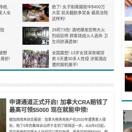
痔疮,
绝了! 女子刚离婚就中$400万
家人全
大奖 前夫翻脸争奖金 最高法院
这样判!
冠
28死73伤! 酒吧爆发恐怖大火
烈焰狂喷 顾客烧成火人逃命 卫
生间挤满遗体!
被野
全国震怒! 13岁女孩深夜被拐
骨折!
卖 5天遭30多人性侵 涉案酒店
遭挖掘机推平!
申请通道正式开启! 加拿大CRA赔钱了
最高可领$5000 现在就能申领!
据加西周末综合报道：加拿大税务局账户在2020年遭黑客入侵
后，拖了6年的集体诉讼终于走到了赔钱这一步。从8月4日起，