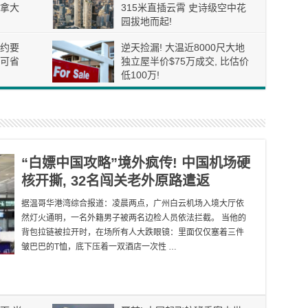
拿大
315米直插云霄 史诗级空中花
园拔地而起!
约要
逆天捡漏! 大温近8000尺大地
可省
独立屋半价$75万成交, 比估价
低100万!
“白嫖中国攻略”境外疯传! 中国机场硬
核开撕, 32名闯关老外原路遣返
据温哥华港湾综合报道：凌晨两点，广州白云机场入境大厅依
然灯火通明，一名外籍男子被两名边检人员依法拦截。 当他的
背包拉链被拉开时，在场所有人大跌眼镜：里面仅仅塞着三件
皱巴巴的T恤，底下压着一双酒店一次性 …