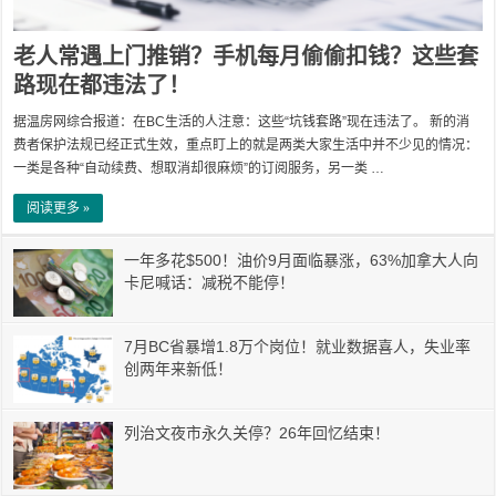
老人常遇上门推销？手机每月偷偷扣钱？这些套
路现在都违法了！
据温房网综合报道：在BC生活的人注意：这些“坑钱套路”现在违法了。 新的消
费者保护法规已经正式生效，重点盯上的就是两类大家生活中并不少见的情况：
一类是各种“自动续费、想取消却很麻烦”的订阅服务，另一类 …
阅读更多 »
一年多花$500！油价9月面临暴涨，63%加拿大人向
卡尼喊话：减税不能停！
7月BC省暴增1.8万个岗位！就业数据喜人，失业率
创两年来新低！
列治文夜市永久关停？26年回忆结束！