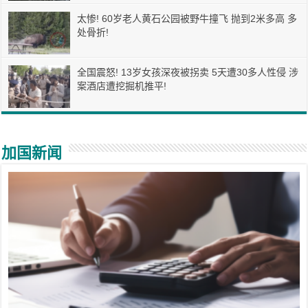
太惨! 60岁老人黄石公园被野牛撞飞 抛到2米多高 多
处骨折!
全国震怒! 13岁女孩深夜被拐卖 5天遭30多人性侵 涉
案酒店遭挖掘机推平!
加国新闻