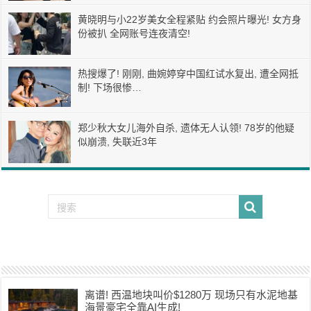
黄晓明与小22岁美女全程紧贴 约会照片曝光! 女方身
份被扒 全网账号连夜清空!
热搜爆了! 刚刚, 曲婉婷穿中国红试水复出, 遭全网抵
制! 下场很惨…
郑少秋大女儿海外自杀, 遗体无人认领! 78岁的他疑
似崩溃, 失联近3年
离谱! 西温地块叫价$1280万 现场只有水泥地基
海景豪宅全靠AI生成!