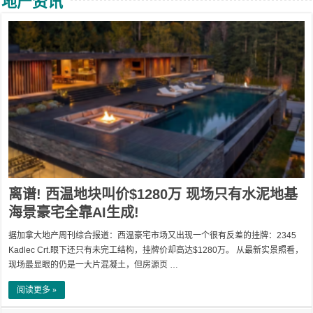
地产资讯
离谱! 西温地块叫价$1280万 现场只有水泥地基
海景豪宅全靠AI生成!
据加拿大地产周刊综合报道：西温豪宅市场又出现一个很有反差的挂牌：2345
Kadlec Crt.眼下还只有未完工结构，挂牌价却高达$1280万。 从最新实景照看，
现场最显眼的仍是一大片混凝土，但房源页 …
阅读更多 »