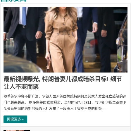
最新视频曝光, 特朗普妻儿都成暗杀目标! 细节
让人不寒而栗
随着美伊冲突不断升温，伊朗方面对美国总统特朗普及其家人发出死亡威胁的调
门也越来越高。 据多家美国媒体报道，当地时间7月28日，与伊朗伊斯兰革命卫
队关系密切的塔斯尼姆通讯社发布了一段由人工智能生成的视频 …
阅读更多 »