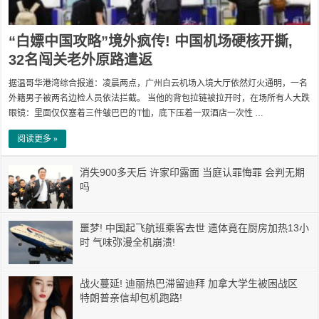
“白嫖中国攻略”境外疯传! 中国机场硬核开撕,
32名闯关老外原路遣返
据温哥华港湾综合报道：凌晨两点，广州白云机场入境大厅依然灯火通明，一名
外籍男子被两名边检人员依法拦截。 当他的背包拉链被拉开时，在场所有人大跌
眼镜：里面仅仅塞着三件皱巴巴的T恤，底下压着一双酒店一次性 …
阅读更多 »
消失900多天后 许家印露面 当庭认罪悔罪 会判无期
吗
噩梦! 中国起飞航班乘客去世 遗体竟在厨房加热13小
时 气味弥漫全机崩溃!
战火蔓延! 迪丽热巴滞留迪拜 加拿大学生被困战区
特朗普亲信却包机跑路!