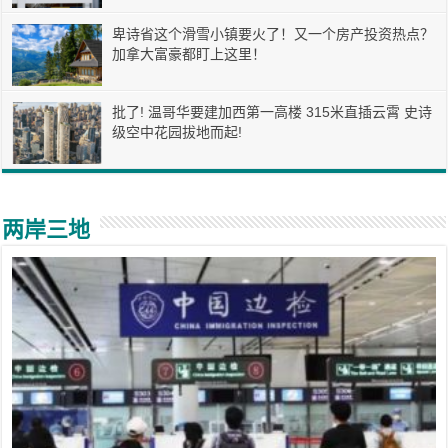
卑诗省这个滑雪小镇要火了！又一个房产投资热点？
加拿大富豪都盯上这里！
批了! 温哥华要建加西第一高楼 315米直插云霄 史诗
级空中花园拔地而起!
两岸三地