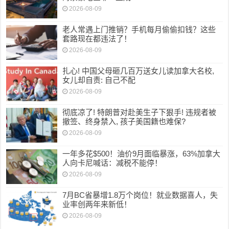
2026-08-09
老人常遇上门推销？手机每月偷偷扣钱？这些
套路现在都违法了！
2026-08-09
扎心! 中国父母砸几百万送女儿读加拿大名校,
女儿却自责: 自己不配
2026-08-09
彻底凉了! 特朗普对赴美生子下狠手! 违规者被
撤签、终身禁入, 孩子美国籍也难保?
2026-08-09
一年多花$500！油价9月面临暴涨，63%加拿大
人向卡尼喊话：减税不能停！
2026-08-09
7月BC省暴增1.8万个岗位！就业数据喜人，失
业率创两年来新低！
2026-08-09