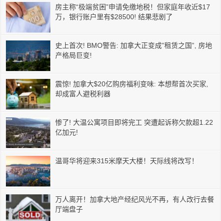
房主称“极端贫困”申请免缴地税！但家庭年收近$17
万，银行账户里有$28500! 结果悲剧了
史上首次! BMO警告: 加拿大正变成”租赁之国”, 房地
产格局巨变!
震惊! 加拿大$20亿购房福利变味: 本想帮首次买家,
却成富人避税利器
惨了! 大温公寓项目即将完工 突遭起诉称欠款超1.22
亿加元!
温哥华将迎来315米摩天大楼！天际线将改写！
万人离开！加拿大地产经纪风光不再，有人改行去餐
厅端盘子