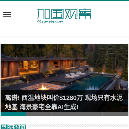
离谱! 西温地块叫价$1280万 现场只有水泥
地基 海景豪宅全靠AI生成!
国际要闻