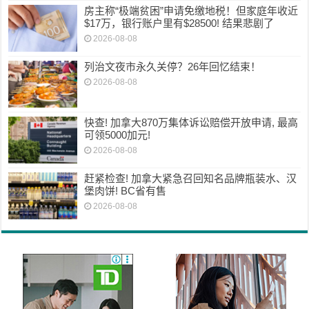
房主称“极端贫困”申请免缴地税！但家庭年收近
$17万，银行账户里有$28500! 结果悲剧了
2026-08-08
列治文夜市永久关停？26年回忆结束！
2026-08-08
快查! 加拿大870万集体诉讼赔偿开放申请, 最高
可领5000加元!
2026-08-08
赶紧检查! 加拿大紧急召回知名品牌瓶装水、汉
堡肉饼! BC省有售
2026-08-08