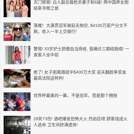
灭门惨案! 白人副总裁枪杀妻子和6娃! 两中国养女刚
结束寻根之旅
落魄！大满贯冠军被前夫掏空, $4100万家产分文不
剩，收入一半上交银行!
警惕! 33岁护士把便血当痔疮, 竟确诊三期结肠癌! 一
查家人全中招
绝了! 女子刚离婚就中$400万大奖 前夫翻脸争奖金
最高法院这样判!
世界杯最美的一幕，不是冠军，而是那个拥抱
28死73伤! 酒吧爆发恐怖大火 烈焰狂喷 顾客烧成火
人逃命 卫生间挤满遗体!