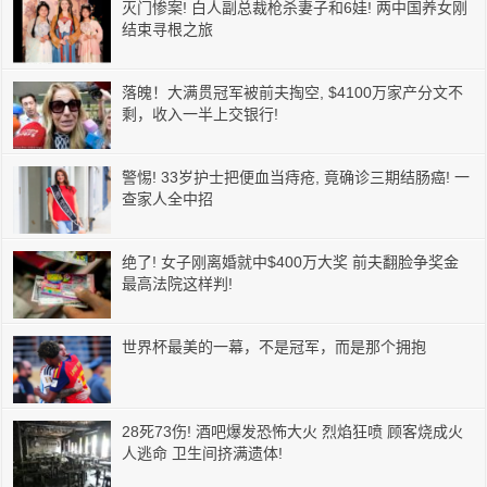
灭门惨案! 白人副总裁枪杀妻子和6娃! 两中国养女刚
结束寻根之旅
落魄！大满贯冠军被前夫掏空, $4100万家产分文不
剩，收入一半上交银行!
警惕! 33岁护士把便血当痔疮, 竟确诊三期结肠癌! 一
查家人全中招
绝了! 女子刚离婚就中$400万大奖 前夫翻脸争奖金
最高法院这样判!
世界杯最美的一幕，不是冠军，而是那个拥抱
28死73伤! 酒吧爆发恐怖大火 烈焰狂喷 顾客烧成火
人逃命 卫生间挤满遗体!