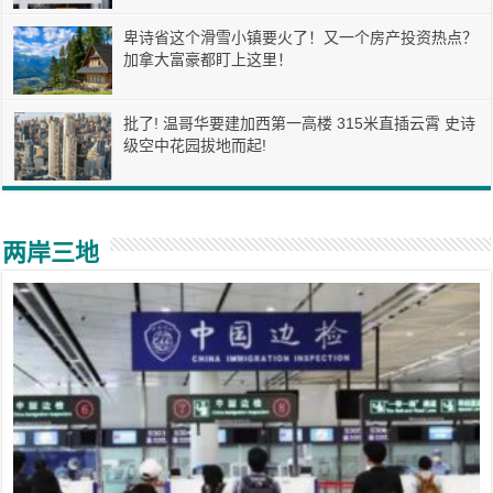
卑诗省这个滑雪小镇要火了！又一个房产投资热点？
加拿大富豪都盯上这里！
批了! 温哥华要建加西第一高楼 315米直插云霄 史诗
级空中花园拔地而起!
两岸三地