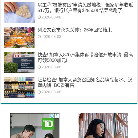
房主称“极端贫困”申请免缴地税！但家庭年收近
$17万，银行账户里有$28500! 结果悲剧了
2026-08-08
列治文夜市永久关停？26年回忆结束！
2026-08-08
快查! 加拿大870万集体诉讼赔偿开放申请, 最高
可领5000加元!
2026-08-08
赶紧检查! 加拿大紧急召回知名品牌瓶装水、汉
堡肉饼! BC省有售
2026-08-08