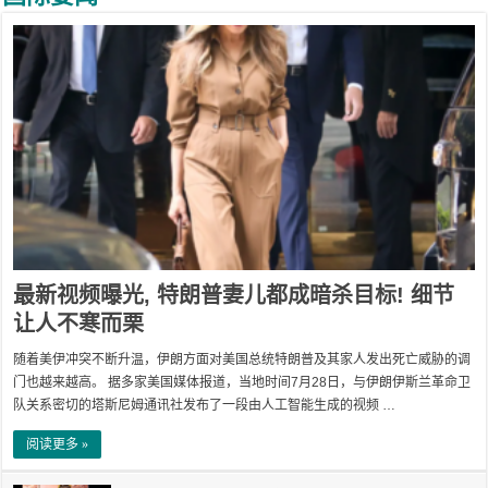
最新视频曝光, 特朗普妻儿都成暗杀目标! 细节
让人不寒而栗
随着美伊冲突不断升温，伊朗方面对美国总统特朗普及其家人发出死亡威胁的调
门也越来越高。 据多家美国媒体报道，当地时间7月28日，与伊朗伊斯兰革命卫
队关系密切的塔斯尼姆通讯社发布了一段由人工智能生成的视频 …
阅读更多 »