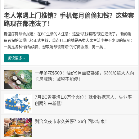
老人常遇上门推销？手机每月偷偷扣钱？这些套
路现在都违法了！
据温房网综合报道：在BC生活的人注意：这些“坑钱套路”现在违法了。 新的消
费者保护法规已经正式生效，重点盯上的就是两类大家生活中并不少见的情况：
一类是各种“自动续费、想取消却很麻烦”的订阅服务，另一类 …
阅读更多 »
一年多花$500！油价9月面临暴涨，63%加拿大人向
卡尼喊话：减税不能停！
7月BC省暴增1.8万个岗位！就业数据喜人，失业率
创两年来新低！
列治文夜市永久关停？26年回忆结束！