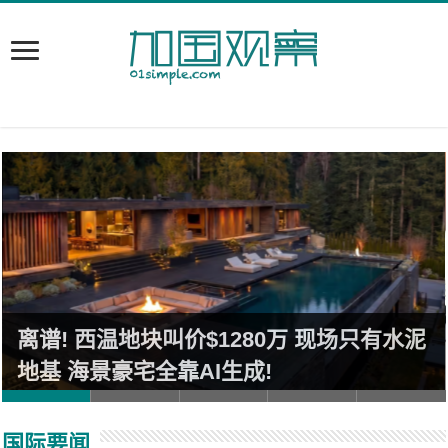
离谱! 西温地块叫价$1280万 现场只有水泥
地基 海景豪宅全靠AI生成!
国际要闻