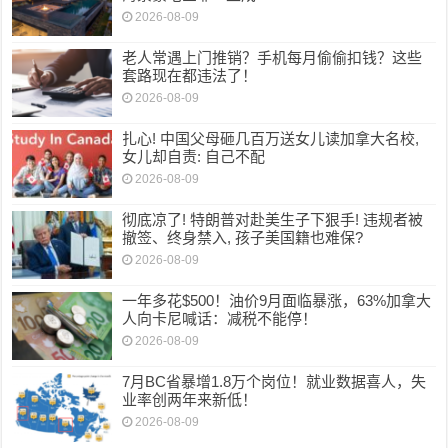
2026-08-09
老人常遇上门推销？手机每月偷偷扣钱？这些
套路现在都违法了！
2026-08-09
扎心! 中国父母砸几百万送女儿读加拿大名校,
女儿却自责: 自己不配
2026-08-09
彻底凉了! 特朗普对赴美生子下狠手! 违规者被
撤签、终身禁入, 孩子美国籍也难保?
2026-08-09
一年多花$500！油价9月面临暴涨，63%加拿大
人向卡尼喊话：减税不能停！
2026-08-09
7月BC省暴增1.8万个岗位！就业数据喜人，失
业率创两年来新低！
2026-08-09