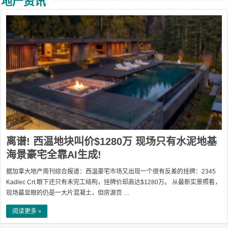
地产资讯
离谱! 西温地块叫价$1280万 现场只有水泥地基
海景豪宅全靠AI生成!
据加拿大地产周刊综合报道：西温豪宅市场又出现一个很有反差的挂牌：2345
Kadlec Crt.眼下还只有未完工结构，挂牌价却高达$1280万。 从最新实景照看，
现场最显眼的仍是一大片混凝土，但房源页 …
阅读更多 »