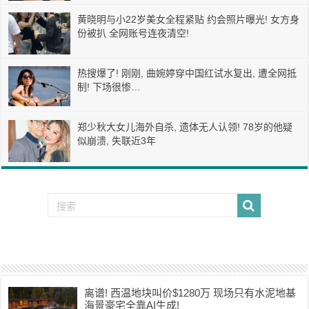
黄晓明与小22岁美女全程紧贴 约会照片曝光! 女方身
份被扒 全网账号连夜清空!
热搜爆了! 刚刚, 曲婉婷穿中国红试水复出, 遭全网抵
制! 下场很惨…
郑少秋大女儿海外自杀, 遗体无人认领! 78岁的他疑
似崩溃, 失联近3年
离谱! 西温地块叫价$1280万 现场只有水泥地基
海景豪宅全靠AI生成!