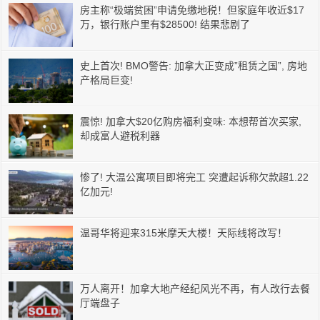
房主称“极端贫困”申请免缴地税！但家庭年收近$17
万，银行账户里有$28500! 结果悲剧了
史上首次! BMO警告: 加拿大正变成”租赁之国”, 房地
产格局巨变!
震惊! 加拿大$20亿购房福利变味: 本想帮首次买家,
却成富人避税利器
惨了! 大温公寓项目即将完工 突遭起诉称欠款超1.22
亿加元!
温哥华将迎来315米摩天大楼！天际线将改写！
万人离开！加拿大地产经纪风光不再，有人改行去餐
厅端盘子