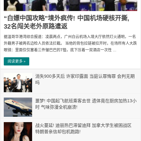
“白嫖中国攻略”境外疯传! 中国机场硬核开撕,
32名闯关老外原路遣返
据温哥华港湾综合报道：凌晨两点，广州白云机场入境大厅依然灯火通明，一名
外籍男子被两名边检人员依法拦截。 当他的背包拉链被拉开时，在场所有人大跌
眼镜：里面仅仅塞着三件皱巴巴的T恤，底下压着一双酒店一次性 …
阅读更多 »
消失900多天后 许家印露面 当庭认罪悔罪 会判无期
吗
噩梦! 中国起飞航班乘客去世 遗体竟在厨房加热13小
时 气味弥漫全机崩溃!
战火蔓延! 迪丽热巴滞留迪拜 加拿大学生被困战区
特朗普亲信却包机跑路!