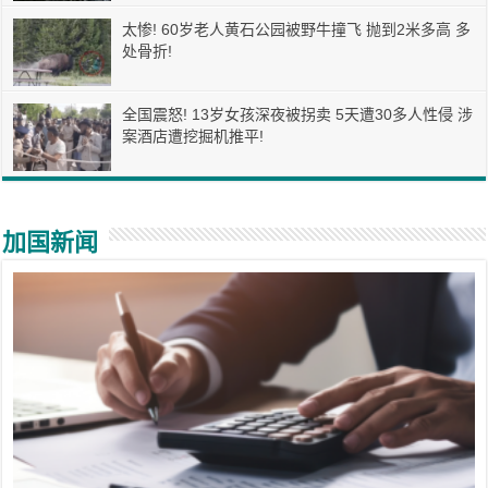
太惨! 60岁老人黄石公园被野牛撞飞 抛到2米多高 多
处骨折!
全国震怒! 13岁女孩深夜被拐卖 5天遭30多人性侵 涉
案酒店遭挖掘机推平!
加国新闻