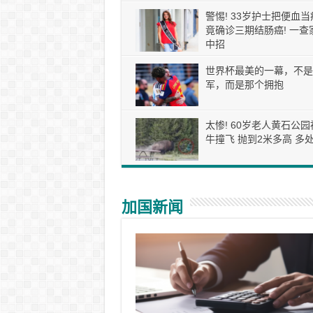
警惕! 33岁护士把便血当
竟确诊三期结肠癌! 一查
中招
世界杯最美的一幕，不是
军，而是那个拥抱
太惨! 60岁老人黄石公园
牛撞飞 抛到2米多高 多处
加国新闻