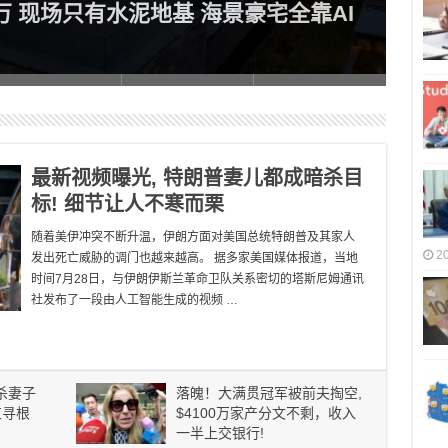
0万 现场只有水泥地基 海景豪宅全靠AI
老人
了！
最新视频曝光, 特朗普妻儿都成暗杀目
标! 细节让人不寒而栗
随着美伊冲突不断升温，伊朗方面对美国总统特朗普及其家人
2
发出死亡威胁的调门也越来越高。 据多家美国媒体报道，当地
时间7月28日，与伊朗伊斯兰革命卫队关系密切的塔斯尼姆通讯
社发布了一段由人工智能生成的视频 …
杀妻子
落魄！大满贯冠军被前夫掏空,
束寻根
$4100万家产分文不剩，收入
一半上交银行!