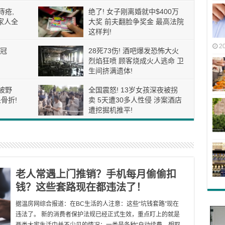
痔疮,
绝了! 女子刚离婚就中$400万
家人全
大奖 前夫翻脸争奖金 最高法院
这样判!
2
冠
28死73伤! 酒吧爆发恐怖大火
烈焰狂喷 顾客烧成火人逃命 卫
生间挤满遗体!
被野
全国震怒! 13岁女孩深夜被拐
骨折!
卖 5天遭30多人性侵 涉案酒店
遭挖掘机推平!
老人常遇上门推销？手机每月偷偷扣
钱？这些套路现在都违法了！
据温房网综合报道：在BC生活的人注意：这些“坑钱套路”现在
违法了。 新的消费者保护法规已经正式生效，重点盯上的就是