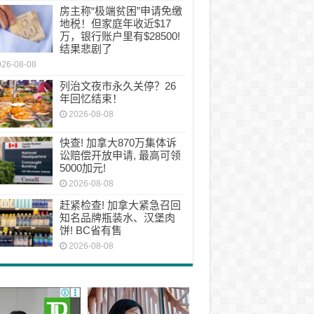
房主称“极端贫困”申请免缴
地税！但家庭年收近$17
万，银行账户里有$28500!
结果悲剧了
026-08-08
列治文夜市永久关停？26
年回忆结束！
2026-08-08
快查! 加拿大870万集体诉
讼赔偿开放申请, 最高可领
5000加元!
2026-08-08
赶紧检查! 加拿大紧急召回
知名品牌瓶装水、汉堡肉
饼! BC省有售
2026-08-08