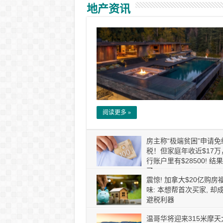
地产资讯
阅读更多 »
房主称“极端贫困”申请免
税！但家庭年收近$17万
行账户里有$28500! 结
了
震惊! 加拿大$20亿购房
味: 本想帮首次买家, 却
避税利器
温哥华将迎来315米摩天