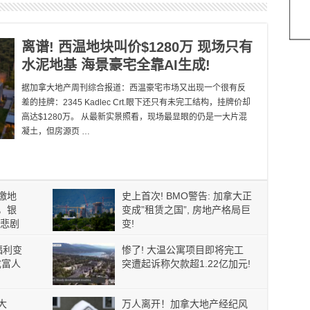
离谱! 西温地块叫价$1280万 现场只有
水泥地基 海景豪宅全靠AI生成!
据加拿大地产周刊综合报道：西温豪宅市场又出现一个很有反
差的挂牌：2345 Kadlec Crt.眼下还只有未完工结构，挂牌价却
高达$1280万。 从最新实景照看，现场最显眼的仍是一大片混
凝土，但房源页 …
缴地
史上首次! BMO警告: 加拿大正
，银
变成”租赁之国”, 房地产格局巨
果悲剧
变!
福利变
惨了! 大温公寓项目即将完工
成富人
突遭起诉称欠款超1.22亿加元!
大
万人离开！加拿大地产经纪风