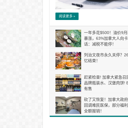
阅读更多 »
一年多花$500！油价9
暴涨，63%加拿大人向
话：减税不能停！
列治文夜市永久关停？2
忆结束！
赶紧检查! 加拿大紧急召
品牌瓶装水、汉堡肉饼! 
有售
砍了又恢复！加拿大政府
回调难民医保，部分福利
全额报销！