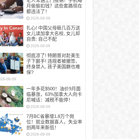
老人常遇上门推销？手机每
常遇上门推销？手机每月偷偷扣钱？这些套路
月偷偷扣钱？这些套路现在
都违法了！
2026-08-09
扎心! 中国父母砸几百万送
女儿读加拿大名校, 女儿却
自责: 自己不配
2026-08-09
彻底凉了! 特朗普对赴美生
子下狠手! 违规者被撤签、
终身禁入, 孩子美国籍也难
保?
026-08-09
一年多花$500！油价9月面
临暴涨，63%加拿大人向卡
尼喊话：减税不能停！
2026-08-09
7月BC省暴增1.8万个岗
位！就业数据喜人，失业率
创两年来新低！
2026-08-09