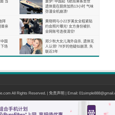
面 当
噩梦! 中国起飞航班乘客去世
遗体竟在厨房加热13小时 气味
弥漫全机崩溃!
迪拜
黄晓明与小22岁美女全程紧贴
朗普亲
约会照片曝光! 女方身份被扒
全网账号连夜清空!
穿中国
郑少秋大女儿海外自杀, 遗体无
 下场
人认领! 78岁的他疑似崩溃, 失
联近3年
com All Rights Reserved. |
免责声明
| Email: 01simple888@gmail