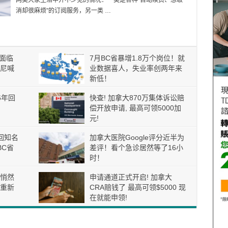
两类大家生活中并不少见的情况：一类是各种“自动续费、想取
消却很麻烦”的订阅服务，另一类 …
月面临
7月BC省暴增1.8万个岗位！就
卡尼喊
业数据喜人，失业率创两年来
新低！
6年回
快查! 加拿大870万集体诉讼赔
偿开放申请, 最高可领5000加
元!
回知名
加拿大医院Google评分近半为
BC省
差评！看个急诊居然等了16小
时！
悄然
申请通道正式开启! 加拿大
重新
CRA赔钱了 最高可领$5000 现
在就能申领!