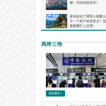
楼！天际线将改写！
卑诗省这个滑雪小镇要火
又一个房产投资热点？加
富豪都盯上这里！
两岸三地
阅读更多 »