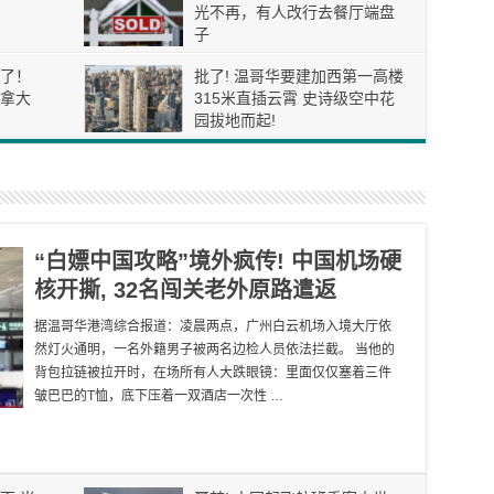
光不再，有人改行去餐厅端盘
子
了！
批了! 温哥华要建加西第一高楼
拿大
315米直插云霄 史诗级空中花
园拔地而起!
“白嫖中国攻略”境外疯传! 中国机场硬
核开撕, 32名闯关老外原路遣返
据温哥华港湾综合报道：凌晨两点，广州白云机场入境大厅依
然灯火通明，一名外籍男子被两名边检人员依法拦截。 当他的
背包拉链被拉开时，在场所有人大跌眼镜：里面仅仅塞着三件
皱巴巴的T恤，底下压着一双酒店一次性 …