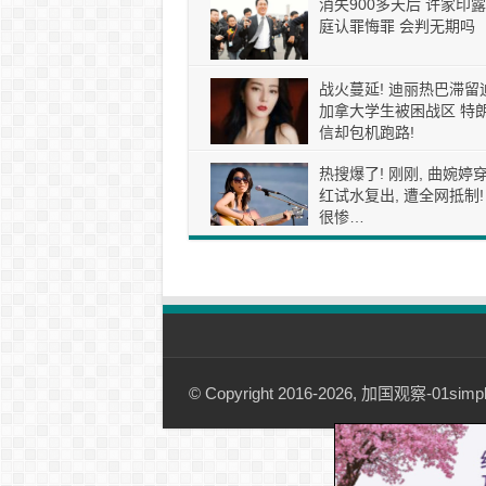
消失900多天后 许家印露
庭认罪悔罪 会判无期吗
战火蔓延! 迪丽热巴滞留
加拿大学生被困战区 特
信却包机跑路!
热搜爆了! 刚刚, 曲婉婷
红试水复出, 遭全网抵制!
很惨…
© Copyright 2016-2026, 加国观察-01simple.