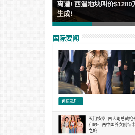
大人向卡尼喊话：
离谱! 西温地块叫价$128
生成!
国际要闻
阅读更多 »
灭门惨案! 白人副总裁枪
和6娃! 两中国养女刚结
之旅