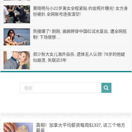
黄晓明与小22岁美女全程紧贴 约会照片曝光! 女方身
份被扒 全网账号连夜清空!
热搜爆了! 刚刚, 曲婉婷穿中国红试水复出, 遭全网抵
制! 下场很惨…
郑少秋大女儿海外自杀, 遗体无人认领! 78岁的他疑
似崩溃, 失联近3年
真相！加拿大平均薪资每周$1337, 这三个地方
最高