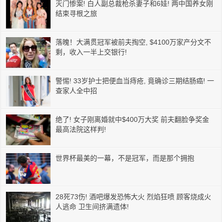
灭门惨案! 白人副总裁枪杀妻子和6娃! 两中国养女刚
结束寻根之旅
落魄！大满贯冠军被前夫掏空, $4100万家产分文不
剩，收入一半上交银行!
警惕! 33岁护士把便血当痔疮, 竟确诊三期结肠癌! 一
查家人全中招
绝了! 女子刚离婚就中$400万大奖 前夫翻脸争奖金
最高法院这样判!
世界杯最美的一幕，不是冠军，而是那个拥抱
28死73伤! 酒吧爆发恐怖大火 烈焰狂喷 顾客烧成火
人逃命 卫生间挤满遗体!