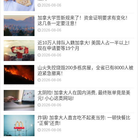
2026-08-06
加拿大学签新规来了！资金证明要求有变化！
这几条一定要注意！
2026-08-06
近10万人排队入籍加拿大! 美国人占一半以上!
现在申请要等19个月
2026-08-06
山火失控烧毁200多栋房屋，全省已有8000人被
迫紧急撤离！
2026-08-06
太阴险! 加拿大人在国内消费, 最终账单竟是美
元! 小心这类网站!
2026-08-06
炸锅! 加拿大人直言吃不起麦当劳: 一顿快餐比
“正餐”还贵!
2026-08-06