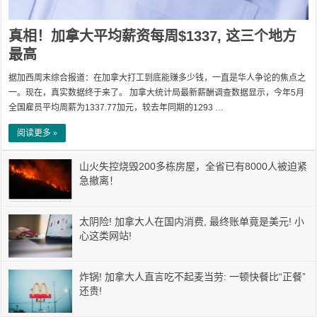
真相！加拿大平均薪资每周$1337, 这三个地方
最高
据加西周末综合报道：在加拿大打工到底能赚多少钱，一直是华人争论的焦点之
一。现在，真实数据终于来了。 加拿大统计局最新薪酬调查数据显示，今年5月
全国雇员平均周薪为1337.77加元，较去年同期的1293 …
阅读更多 »
山火失控烧毁200多栋房屋，全省已有8000人被迫紧
急撤离！
太阴险! 加拿大人在国内消费, 最终账单竟是美元! 小
心这类网站!
炸锅! 加拿大人直言吃不起麦当劳: 一顿快餐比“正餐”
还贵!