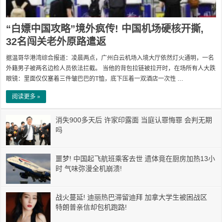
“白嫖中国攻略”境外疯传! 中国机场硬核开撕,
32名闯关老外原路遣返
据温哥华港湾综合报道：凌晨两点，广州白云机场入境大厅依然灯火通明，一名
外籍男子被两名边检人员依法拦截。 当他的背包拉链被拉开时，在场所有人大跌
眼镜：里面仅仅塞着三件皱巴巴的T恤，底下压着一双酒店一次性 …
阅读更多 »
消失900多天后 许家印露面 当庭认罪悔罪 会判无期
吗
噩梦! 中国起飞航班乘客去世 遗体竟在厨房加热13小
时 气味弥漫全机崩溃!
战火蔓延! 迪丽热巴滞留迪拜 加拿大学生被困战区
特朗普亲信却包机跑路!