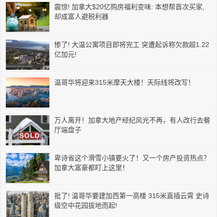
震惊! 加拿大$20亿购房福利变味: 本想帮首次买家,
却成富人避税利器
惨了! 大温公寓项目即将完工 突遭起诉称欠款超1.22
亿加元!
温哥华将迎来315米摩天大楼！天际线将改写！
万人离开！加拿大地产经纪风光不再，有人改行去餐
厅端盘子
卑诗省这个滑雪小镇要火了！又一个房产投资热点？
加拿大富豪都盯上这里！
批了! 温哥华要建加西第一高楼 315米直插云霄 史诗
级空中花园拔地而起!