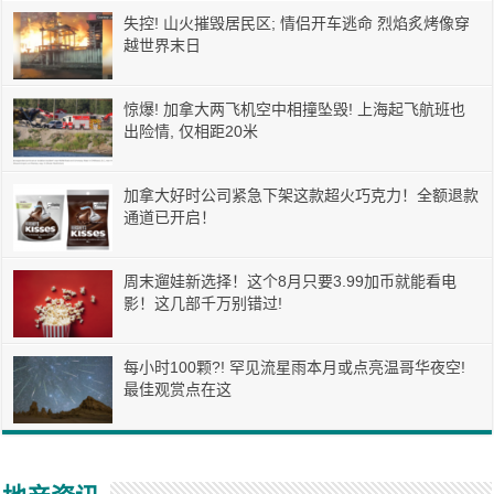
失控! 山火摧毁居民区; 情侣开车逃命 烈焰炙烤像穿
越世界末日
惊爆! 加拿大两飞机空中相撞坠毁! 上海起飞航班也
出险情, 仅相距20米
加拿大好时公司紧急下架这款超火巧克力！全额退款
通道已开启！
周末遛娃新选择！这个8月只要3.99加币就能看电
影！这几部千万别错过!
每小时100颗?! 罕见流星雨本月或点亮温哥华夜空!
最佳观赏点在这