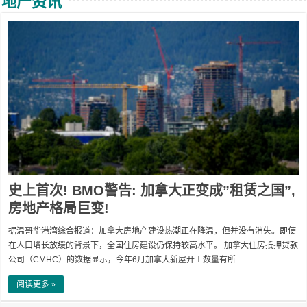
地产资讯
史上首次! BMO警告: 加拿大正变成”租赁之国”,
房地产格局巨变!
据温哥华港湾综合报道：加拿大房地产建设热潮正在降温，但并没有消失。即使
在人口增长放缓的背景下，全国住房建设仍保持较高水平。 加拿大住房抵押贷款
公司（CMHC）的数据显示，今年6月加拿大新屋开工数量有所 …
阅读更多 »