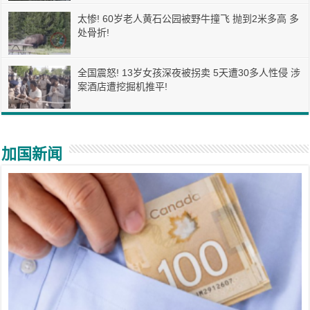
太惨! 60岁老人黄石公园被野牛撞飞 抛到2米多高 多
处骨折!
全国震怒! 13岁女孩深夜被拐卖 5天遭30多人性侵 涉
案酒店遭挖掘机推平!
加国新闻