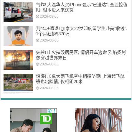
气炸! 大温华人买iPhone显示”已送达”, 查监控傻
眼: 根本没人来送货
2026-08-05
判4年+遣返! 加拿大22岁印度留学生赴美”收钱”:
1个月狂捞$370万
2026-08-05
失控! 山火摧毁居民区; 情侣开车逃命 烈焰炙烤
像穿越世界末日
2026-08-05
惊爆! 加拿大两飞机空中相撞坠毁! 上海起飞航
班也出险情, 仅相距20米
2026-08-05