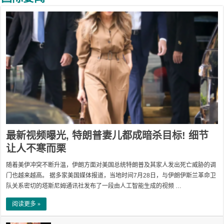
最新视频曝光, 特朗普妻儿都成暗杀目标! 细节
让人不寒而栗
随着美伊冲突不断升温，伊朗方面对美国总统特朗普及其家人发出死亡威胁的调
门也越来越高。 据多家美国媒体报道，当地时间7月28日，与伊朗伊斯兰革命卫
队关系密切的塔斯尼姆通讯社发布了一段由人工智能生成的视频 …
阅读更多 »