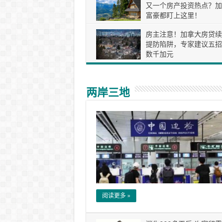
又一个房产投资热点？加
富豪都盯上这里！
房主注意！加拿大房贷续
提防陷阱，专家建议五招
数千加元
两岸三地
阅读更多 »