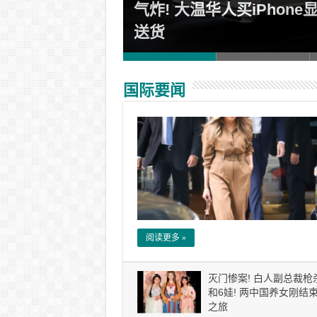
退款通道已开
气炸! 大温华人买iPhone
送货
国际要闻
阅读更多 »
灭门惨案! 白人副总裁枪
和6娃! 两中国养女刚结
之旅