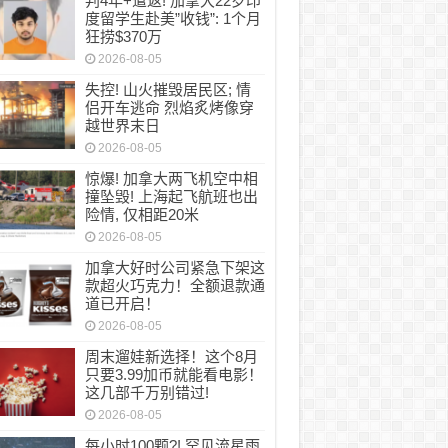
判4年+遣返! 加拿大22岁印
年+遣返! 加拿大22岁印度留学生赴美”收钱”: 1
度留学生赴美”收钱”: 1个月
狂捞$370万
2026-08-05
失控! 山火摧毁居民区; 情
侣开车逃命 烈焰炙烤像穿
越世界末日
2026-08-05
惊爆! 加拿大两飞机空中相
撞坠毁! 上海起飞航班也出
险情, 仅相距20米
2026-08-05
加拿大好时公司紧急下架这
款超火巧克力！全额退款通
道已开启！
2026-08-05
周末遛娃新选择！这个8月
只要3.99加币就能看电影！
这几部千万别错过!
2026-08-05
每小时100颗?! 罕见流星雨