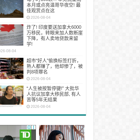
本月或点亮温哥华夜空! 最
佳观赏点在这
2026-08-04
炸了! 印度要送加拿大6000
万移民，转眼来加人数断崖
下降，有人卖地贷款来留
学!
026-08-04
超市“好人”偷换标签打折，
熟人都赚了，他却惨了，被
判8项罪名
2026-08-04
“人生被按暂停键!” 大批华
人抗议加拿大移民部, 有人
苦等5年无结果
2026-08-04