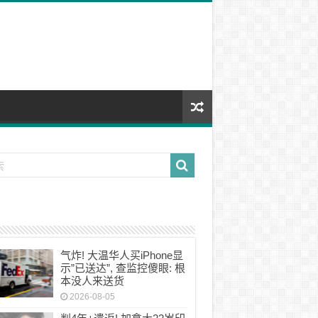
气炸! 大温华人买iPhone显
示”已送达”, 查监控傻眼: 根
本没人来送货
2026-08-05