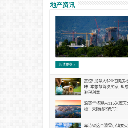
地产资讯
阅读更多 »
震惊! 加拿大$20亿购房
味: 本想帮首次买家, 却
避税利器
温哥华将迎来315米摩天
楼！天际线将改写！
卑诗省这个滑雪小镇要火