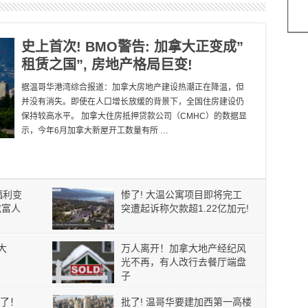
史上首次! BMO警告: 加拿大正变成”
租赁之国”, 房地产格局巨变!
据温哥华港湾综合报道：加拿大房地产建设热潮正在降温，但
并没有消失。即使在人口增长放缓的背景下，全国住房建设仍
保持较高水平。 加拿大住房抵押贷款公司（CMHC）的数据显
示，今年6月加拿大新屋开工数量有所 …
福利变
惨了! 大温公寓项目即将完工
成富人
突遭起诉称欠款超1.22亿加元!
大
万人离开！加拿大地产经纪风
光不再，有人改行去餐厅端盘
子
了！
批了! 温哥华要建加西第一高楼