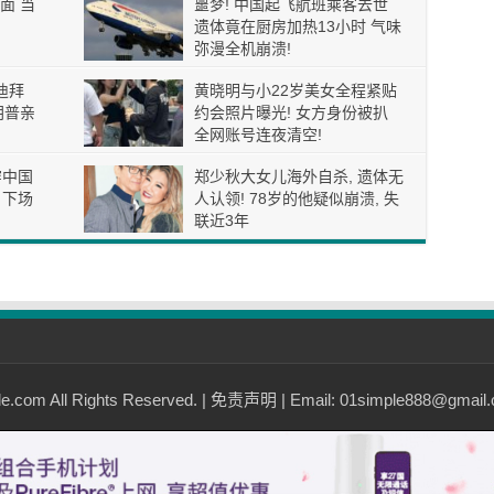
面 当
噩梦! 中国起飞航班乘客去世
遗体竟在厨房加热13小时 气味
弥漫全机崩溃!
迪拜
黄晓明与小22岁美女全程紧贴
朗普亲
约会照片曝光! 女方身份被扒
全网账号连夜清空!
穿中国
郑少秋大女儿海外自杀, 遗体无
 下场
人认领! 78岁的他疑似崩溃, 失
联近3年
com All Rights Reserved. |
免责声明
| Email: 01simple888@gmail