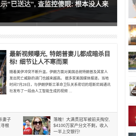
显示”已送达”, 查监控傻眼: 根本没人来
判4
万
最新视频曝光, 特朗普妻儿都成暗杀目
标! 细节让人不寒而栗
随着美伊冲突不断升温，伊朗方面对美国总统特朗普及其家人
发出死亡威胁的调门也越来越高。 据多家美国媒体报道，当地
时间7月28日，与伊朗伊斯兰革命卫队关系密切的塔斯尼姆通讯
社发布了一段由人工智能生成的视频 …
杀妻子
落魄！大满贯冠军被前夫掏空,
束寻根
$4100万家产分文不剩，收入
一半上交银行!