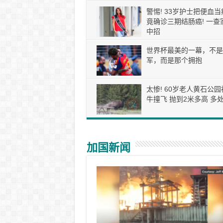
警惕! 33岁护士把便血当
竟确诊三期结肠癌! 一查
中招
世界杯最美的一幕，不是
军，而是那个拥抱
太惨! 60岁老人黄石公园
牛撞飞 抛到2米多高 多处
加国新闻