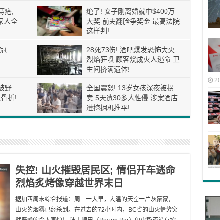
痔疮,
绝了! 女子刚离婚就中$400万
家人全
大奖 前夫翻脸争奖金 最高法院
这样判!
冠
28死73伤! 酒吧爆发恐怖大火
烈焰狂喷 顾客烧成火人逃命 卫
生间挤满遗体!
2
被野
全国震怒! 13岁女孩深夜被拐
骨折!
卖 5天遭30多人性侵 涉案酒店
遭挖掘机推平!
失控! 山火摧毁居民区; 情侣开车逃命
烈焰炙烤像穿越世界末日
据加西周末综合报道：周二一大早，大温的天空一片灰蒙蒙，
山火的烟雾已经杀到。在过去的72小时内，BC省的山火情势突