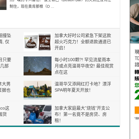
然严峻的令人害怕！ 波士顿巴（Boston Bar）的火势还没有控
制住，现在奥肯那根（O …
相撞坠
加拿大好时公司紧急下架这款
, 仅
超火巧克力！全额退款通道已
开启！
月只要
每小时100颗?! 罕见流星雨本
这几部
月或点亮温哥华夜空! 最佳观赏
点在这
拿大男
温哥华又添网红打卡地？漂浮
证据也
SPA明年夏天开放！
tco这
加拿大家庭最大”烧钱”开支公
囤货
布！第一名竟不是房贷、房
租！