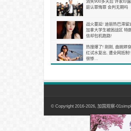
消失900多天后 许家印露
庭认罪悔罪 会判无期吗
战火蔓延! 迪丽热巴滞留
加拿大学生被困战区 特
信却包机跑路!
热搜爆了! 刚刚, 曲婉婷
红试水复出, 遭全网抵制!
很惨…
© Copyright 2016-2026, 加国观察-01simple.