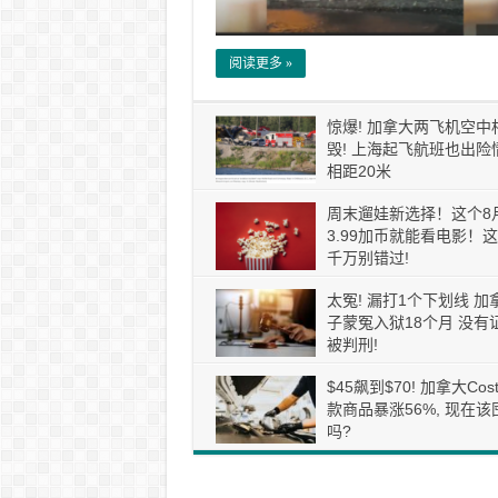
阅读更多 »
惊爆! 加拿大两飞机空中
毁! 上海起飞航班也出险情
相距20米
周末遛娃新选择！这个8
3.99加币就能看电影！
千万别错过!
太冤! 漏打1个下划线 加
子蒙冤入狱18个月 没有
被判刑!
$45飙到$70! 加拿大Cos
款商品暴涨56%, 现在该
吗?