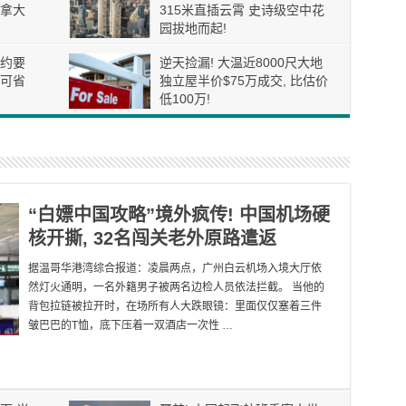
拿大
315米直插云霄 史诗级空中花
园拔地而起!
约要
逆天捡漏! 大温近8000尺大地
可省
独立屋半价$75万成交, 比估价
低100万!
“白嫖中国攻略”境外疯传! 中国机场硬
核开撕, 32名闯关老外原路遣返
据温哥华港湾综合报道：凌晨两点，广州白云机场入境大厅依
然灯火通明，一名外籍男子被两名边检人员依法拦截。 当他的
背包拉链被拉开时，在场所有人大跌眼镜：里面仅仅塞着三件
皱巴巴的T恤，底下压着一双酒店一次性 …