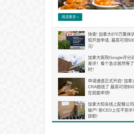
阅读更多 »
快查! 加拿大870万集体
偿开放申请, 最高可领50
元!
加拿大医院Google评分
差评！看个急诊居然等了
时！
申请通道正式开启! 加拿
CRA赔钱了 最高可领$50
在就能申领!
加拿大知名线上配餐公司
破产! 新CEO上任不到半
辞职!