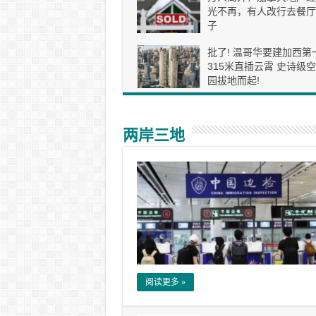
光不再，有人改行去餐厅
子
批了! 温哥华要建加西第
315米直插云霄 史诗级
园拔地而起!
两岸三地
阅读更多 »