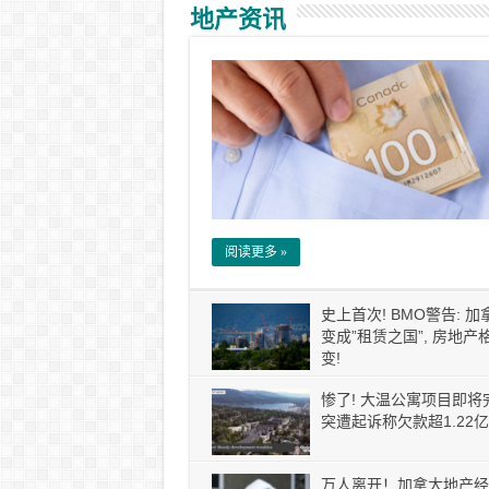
地产资讯
阅读更多 »
史上首次! BMO警告: 
变成”租赁之国”, 房地产
变!
惨了! 大温公寓项目即将
突遭起诉称欠款超1.22亿
万人离开！加拿大地产经