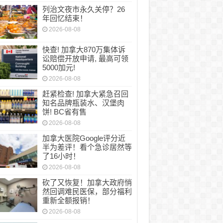
列治文夜市永久关停？26
年回忆结束！
文夜市永久关停？26年回忆结束！
2026-08-08
快查! 加拿大870万集体诉
讼赔偿开放申请, 最高可领
5000加元!
2026-08-08
赶紧检查! 加拿大紧急召回
知名品牌瓶装水、汉堡肉
饼! BC省有售
2026-08-08
加拿大医院Google评分近
半为差评！看个急诊居然等
了16小时！
2026-08-08
砍了又恢复！加拿大政府悄
然回调难民医保，部分福利
重新全额报销！
2026-08-08