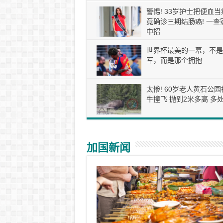
警惕! 33岁护士把便血当
竟确诊三期结肠癌! 一查
中招
世界杯最美的一幕，不是
军，而是那个拥抱
太惨! 60岁老人黄石公园
牛撞飞 抛到2米多高 多处
加国新闻