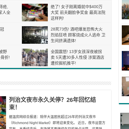
痔疮,
绝了! 女子刚离婚就中$400万
家人全
大奖 前夫翻脸争奖金 最高法院
这样判!
冠
28死73伤! 酒吧爆发恐怖大火
烈焰狂喷 顾客烧成火人逃命 卫
生间挤满遗体!
被野
全国震怒! 13岁女孩深夜被拐
骨折!
卖 5天遭30多人性侵 涉案酒店
遭挖掘机推平!
列治文夜市永久关停？26年回忆结
束！
据温房网综合报道：陪伴大温居民超过26年的列治文夜市
（Richmond Night Market）即将迎来变化。 近日，夜市运营方