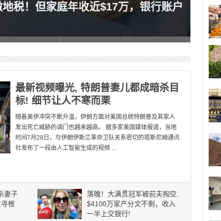
缴地税！但家庭年收近$17万，银行账户
列治
最新视频曝光, 特朗普妻儿都成暗杀目
标! 细节让人不寒而栗
随着美伊冲突不断升温，伊朗方面对美国总统特朗普及其家人
发出死亡威胁的调门也越来越高。 据多家美国媒体报道，当地
时间7月28日，与伊朗伊斯兰革命卫队关系密切的塔斯尼姆通讯
社发布了一段由人工智能生成的视频 …
杀妻子
落魄！大满贯冠军被前夫掏空,
束寻根
$4100万家产分文不剩，收入
一半上交银行!