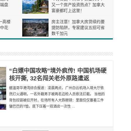
端盘
又一个房产投资热点？加拿大
富豪都盯上这里！
一高楼
房主注意！加拿大房贷续约要
空中花
提防陷阱，专家建议五招可省
数千加元
“白嫖中国攻略”境外疯传! 中国机场硬
核开撕, 32名闯关老外原路遣返
据温哥华港湾综合报道：凌晨两点，广州白云机场入境大厅依
然灯火通明，一名外籍男子被两名边检人员依法拦截。 当他的
背包拉链被拉开时，在场所有人大跌眼镜：里面仅仅塞着三件
皱巴巴的T恤，底下压着一双酒店一次性 …