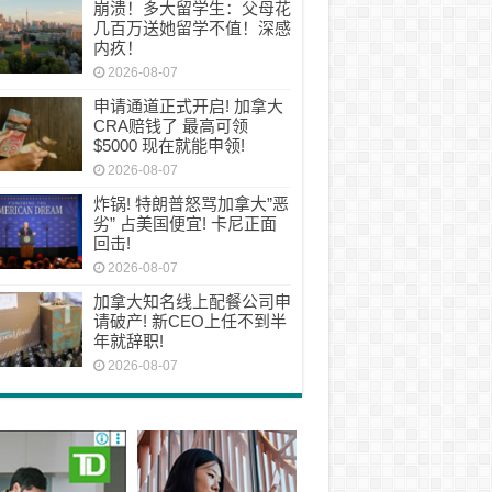
崩溃！多大留学生：父母花
几百万送她留学不值！深感
内疚！
2026-08-07
申请通道正式开启! 加拿大
CRA赔钱了 最高可领
$5000 现在就能申领!
2026-08-07
炸锅! 特朗普怒骂加拿大”恶
劣” 占美国便宜! 卡尼正面
回击!
2026-08-07
加拿大知名线上配餐公司申
请破产! 新CEO上任不到半
年就辞职!
2026-08-07