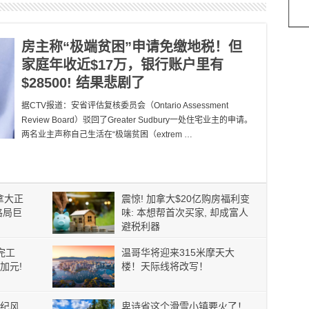
房主称“极端贫困”申请免缴地税！但
家庭年收近$17万，银行账户里有
$28500! 结果悲剧了
据CTV报道：安省评估复核委员会（Ontario Assessment
Review Board）驳回了Greater Sudbury一处住宅业主的申请。
两名业主声称自己生活在“极端贫困（extrem …
加拿大正
震惊! 加拿大$20亿购房福利变
格局巨
味: 本想帮首次买家, 却成富人
避税利器
完工
温哥华将迎来315米摩天大
加元!
楼！天际线将改写！
纪风
卑诗省这个滑雪小镇要火了！