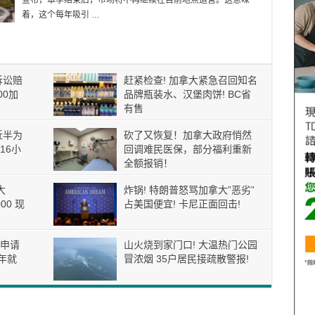
宣布，本季结束后，市场将不再继续在目前地点运营。这意味
着，这个每年吸引 …
诉讼赔
赶紧检查! 加拿大紧急召回知名
00加
品牌瓶装水、汉堡肉饼! BC省
有售
近半为
砍了又恢复！加拿大政府悄然
16小
回调难民医保，部分福利重新
全额报销！
大
炸锅! 特朗普怒骂加拿大”恶劣”
00 现
占美国便宜! 卡尼正面回击!
申请
山火烧到家门口! 大温热门公园
年就
冒浓烟 35户居民接疏散警报!