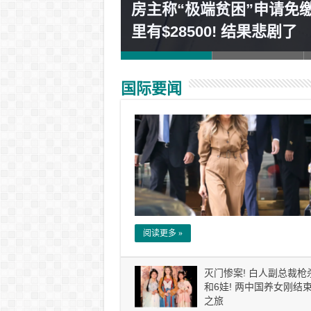
房主称“极端贫困”申请免
然等了16小时！
里有$28500! 结果悲剧了
国际要闻
阅读更多 »
灭门惨案! 白人副总裁枪
和6娃! 两中国养女刚结
之旅