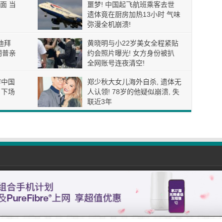
面 当
噩梦! 中国起飞航班乘客去世
遗体竟在厨房加热13小时 气味
弥漫全机崩溃!
迪拜
黄晓明与小22岁美女全程紧贴
朗普亲
约会照片曝光! 女方身份被扒
全网账号连夜清空!
穿中国
郑少秋大女儿海外自杀, 遗体无
 下场
人认领! 78岁的他疑似崩溃, 失
联近3年
com All Rights Reserved. |
免责声明
| Email: 01simple888@gmail