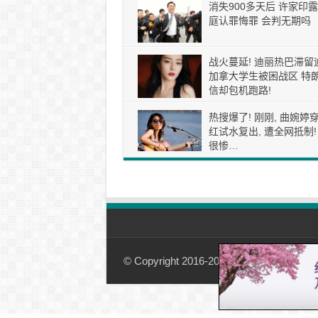
消失900多天后 许家印露
庭认罪悔罪 会判无期吗
战火蔓延! 迪丽热巴滞留
加拿大学生被困战区 特
信却包机跑路!
热搜爆了! 刚刚, 曲婉婷
红试水复出, 遭全网抵制!
很惨…
© Copyright 2016-2026, 加国观察-01simple.