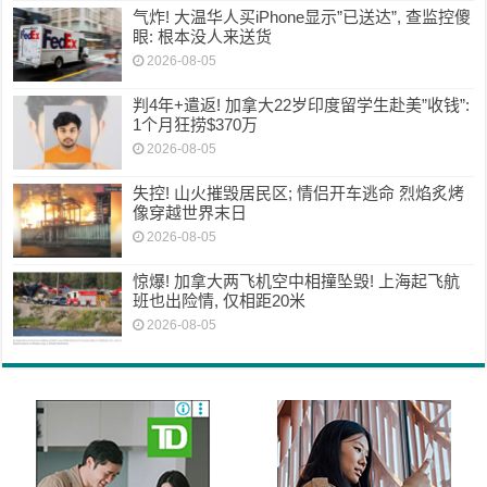
气炸! 大温华人买iPhone显示”已送达”, 查监控傻
眼: 根本没人来送货
2026-08-05
判4年+遣返! 加拿大22岁印度留学生赴美”收钱”:
1个月狂捞$370万
2026-08-05
失控! 山火摧毁居民区; 情侣开车逃命 烈焰炙烤
像穿越世界末日
2026-08-05
惊爆! 加拿大两飞机空中相撞坠毁! 上海起飞航
班也出险情, 仅相距20米
2026-08-05