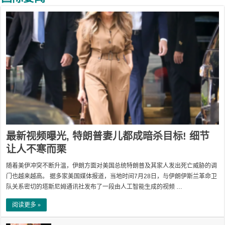
最新视频曝光, 特朗普妻儿都成暗杀目标! 细节
让人不寒而栗
随着美伊冲突不断升温，伊朗方面对美国总统特朗普及其家人发出死亡威胁的调
门也越来越高。 据多家美国媒体报道，当地时间7月28日，与伊朗伊斯兰革命卫
队关系密切的塔斯尼姆通讯社发布了一段由人工智能生成的视频 …
阅读更多 »