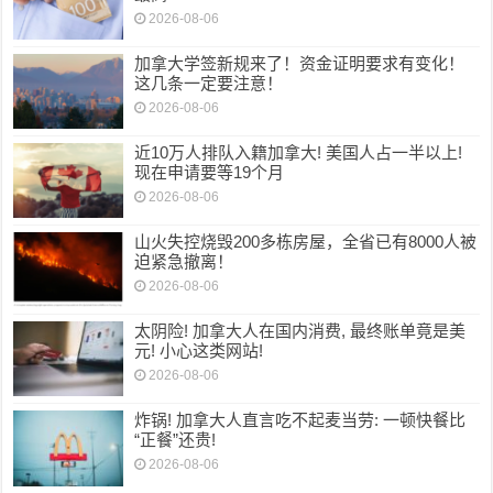
2026-08-06
加拿大学签新规来了！资金证明要求有变化！
这几条一定要注意！
2026-08-06
近10万人排队入籍加拿大! 美国人占一半以上!
现在申请要等19个月
2026-08-06
山火失控烧毁200多栋房屋，全省已有8000人被
迫紧急撤离！
2026-08-06
太阴险! 加拿大人在国内消费, 最终账单竟是美
元! 小心这类网站!
2026-08-06
炸锅! 加拿大人直言吃不起麦当劳: 一顿快餐比
“正餐”还贵!
2026-08-06