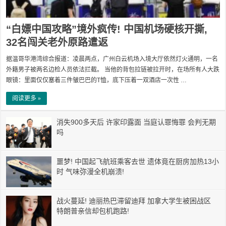
“白嫖中国攻略”境外疯传! 中国机场硬核开撕,
32名闯关老外原路遣返
据温哥华港湾综合报道：凌晨两点，广州白云机场入境大厅依然灯火通明，一名
外籍男子被两名边检人员依法拦截。 当他的背包拉链被拉开时，在场所有人大跌
眼镜：里面仅仅塞着三件皱巴巴的T恤，底下压着一双酒店一次性 …
阅读更多 »
消失900多天后 许家印露面 当庭认罪悔罪 会判无期
吗
噩梦! 中国起飞航班乘客去世 遗体竟在厨房加热13小
时 气味弥漫全机崩溃!
战火蔓延! 迪丽热巴滞留迪拜 加拿大学生被困战区
特朗普亲信却包机跑路!