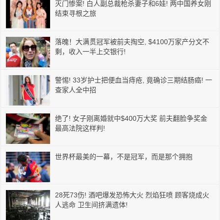
灭门惨案! 白人副总裁枪杀妻子和6娃! 两中国养女刚
结束寻根之旅
落魄！大满贯冠军被前夫掏空, $4100万家产分文不
剩，收入一半上交银行!
警惕! 33岁护士把便血当痔疮, 竟确诊三期结肠癌! 一
查家人全中招
绝了! 女子刚离婚就中$400万大奖 前夫翻脸争奖金
最高法院这样判!
世界杯最美的一幕，不是冠军，而是那个拥抱
28死73伤! 酒吧爆发恐怖大火 烈焰狂喷 顾客烧成火
人逃命 卫生间挤满遗体!