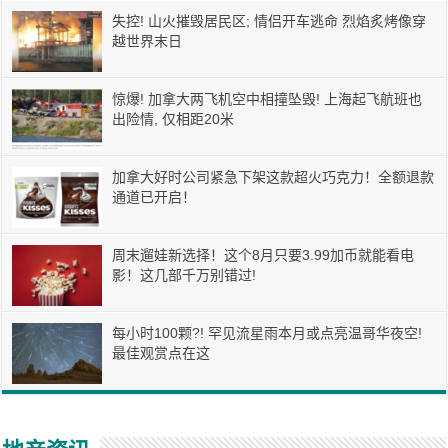
失控! 山火摧毁居民区; 情侣开车逃命 烈焰炙烤像穿
越世界末日
惊爆! 加拿大两飞机空中相撞坠毁! 上海起飞航班也
出险情, 仅相距20米
加拿大好时公司紧急下架这款超火巧克力！全额退款
通道已开启！
周末遛娃新选择！这个8月只要3.99加币就能看电
影！这几部千万别错过!
每小时100颗?! 罕见流星雨本月或点亮温哥华夜空!
最佳观赏点在这