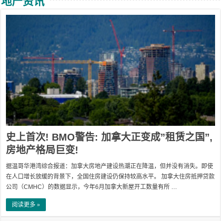
地产资讯
史上首次! BMO警告: 加拿大正变成”租赁之国”,
房地产格局巨变!
据温哥华港湾综合报道：加拿大房地产建设热潮正在降温，但并没有消失。即使
在人口增长放缓的背景下，全国住房建设仍保持较高水平。 加拿大住房抵押贷款
公司（CMHC）的数据显示，今年6月加拿大新屋开工数量有所 …
阅读更多 »