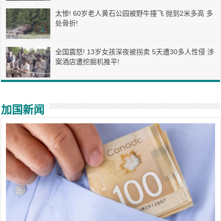
太惨! 60岁老人黄石公园被野牛撞飞 抛到2米多高 多
处骨折!
全国震怒! 13岁女孩深夜被拐卖 5天遭30多人性侵 涉
案酒店遭挖掘机推平!
加国新闻