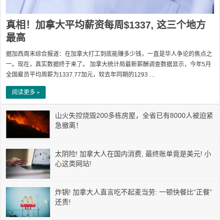
真相！加拿大平均薪资每周$1337, 这三个地方
最高
据加西周末综合报道：在加拿大打工到底能赚多少钱，一直是华人争论的焦点之
一。现在，真实数据终于来了。 加拿大统计局最新薪酬调查数据显示，今年5月
全国雇员平均周薪为1337.77加元，较去年同期的1293 …
阅读更多 »
山火失控烧毁200多栋房屋，全省已有8000人被迫紧
急撤离！
太阴险! 加拿大人在国内消费, 最终账单竟是美元! 小
心这类网站!
炸锅! 加拿大人直言吃不起麦当劳: 一顿快餐比“正餐”
还贵!