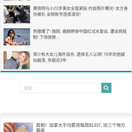
黄晓明与小22岁美女全程紧贴 约会照片曝光! 女方身
份被扒 全网账号连夜清空!
热搜爆了! 刚刚, 曲婉婷穿中国红试水复出, 遭全网抵
制! 下场很惨…
郑少秋大女儿海外自杀, 遗体无人认领! 78岁的他疑
似崩溃, 失联近3年
真相！加拿大平均薪资每周$1337, 这三个地方
最高