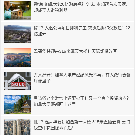
震惊! 加拿大$20亿购房福利变味: 本想帮首次买家,
却成富人避税利器
惨了! 大温公寓项目即将完工 突遭起诉称欠款超1.22
亿加元!
温哥华将迎来315米摩天大楼！天际线将改写！
万人离开！加拿大地产经纪风光不再，有人改行去餐
厅端盘子
卑诗省这个滑雪小镇要火了！又一个房产投资热点？
加拿大富豪都盯上这里！
批了! 温哥华要建加西第一高楼 315米直插云霄 史诗
级空中花园拔地而起!